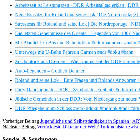
Arbeitszeit ist Leistungszeit · DDR-Arbeitsalltag erklärt | 
Neue Einsätze für Roland und seine Lok | Die Nordreportage
Stresstests für Roland und seine Lok | Die Nordreportage | N
Die letzten Geheimnisse des Orients – Legenden von 1001 Nach
Mit Blaulicht zu Bus und Bahn #doku #ndr #hannover #bahn #
Unterwegs mit U-Bahn Fahrerin Carmen #ndr #doku #bahn
Zeichentrick aus Dresden – Wie Träume seit der DDR laufen
Auto-Legenden – Gottlieb Daimler
Roland und seine Lok – Eure Fragen und Rolands Antworten
Dirty Dancing in der DDR – Symbol der Freiheit? #ddr #retr
Jüdische Gemeinden in der DDR: Vom Niedergang zur neuen 
DDR Pflegeheim im Schloss #retro #doku #mdrdok #mdr #ddr #
Vorheriger Beitrag
Jugendliche und Selbstständigkeit in Spanien | A
Nächster Beitrag
Verrückteste Diktatur der Welt? Turkmenistan zwi
Sender & Sendungen