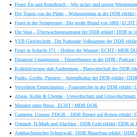
Feuer, Eis und Rotorbruch – Wie sicher sind unsere Windgi
Der Traum von der Platte – Wohnungsbau in der DDR erklär
Feuer in der Semperoper · Der große Brand von 1869 | EC
Die Stasi – Überwachungsapparat der DDR erklärt | DDR in
VEB Gleichschritt · Die Nationale Volksarmee der DDR erkl
Feuer in Schacht 371 – Helden der Wismut | ECHT | MDR D
Diagnose Unangepasst – Tripperburgen in der DDR | Podcast
Kollektivierung statt Ausbeutung – Planwirtschaft der DDR 
Punks, Gruftis, Pioniere – Jugendkultur der DDR erklärt | 
Verordnete Emanzipation – Frauenrechte in der DDR erklärt
Abgas, Kohle & Chemie · Umweltschutz und Umweltschmutz
Mumien unter Riesa · ECHT | MDR DOK
Camping, Ungarn, FDGB – DDR Bürger auf Reisen erklärt 
Ostmark, D-Mark und Aluchips · DDR Geld erklärt | DDR i
Antifaschistischer Schutzwall · DDR Mauerbau erklärt | DD