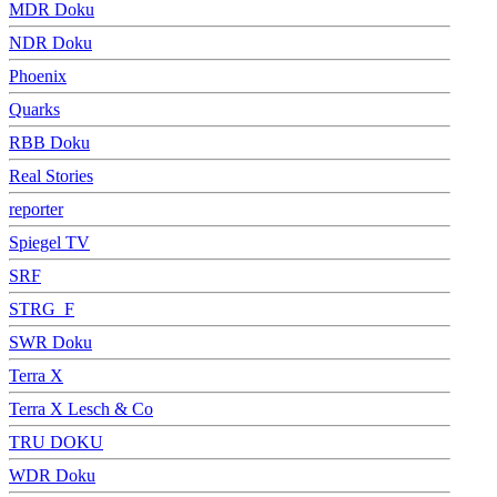
MDR Doku
NDR Doku
Phoenix
Quarks
RBB Doku
Real Stories
reporter
Spiegel TV
SRF
STRG_F
SWR Doku
Terra X
Terra X Lesch & Co
TRU DOKU
WDR Doku