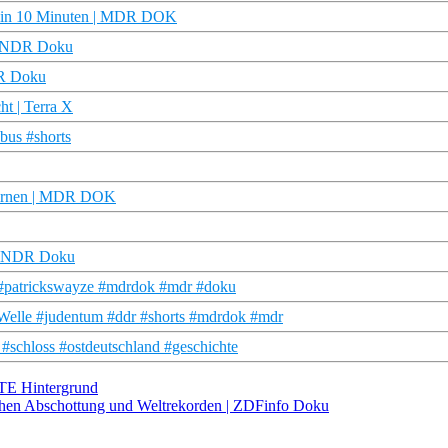
DDR in 10 Minuten | MDR DOK
 | NDR Doku
DR Doku
t | Terra X
bus #shorts
 lernen | MDR DOK
 | NDR Doku
o #patrickswayze #mdrdok #mdr #doku
Welle #judentum #ddr #shorts #mdrdok #mdr
schloss #ostdeutschland #geschichte
RTE Hintergrund
schen Abschottung und Weltrekorden | ZDFinfo Doku