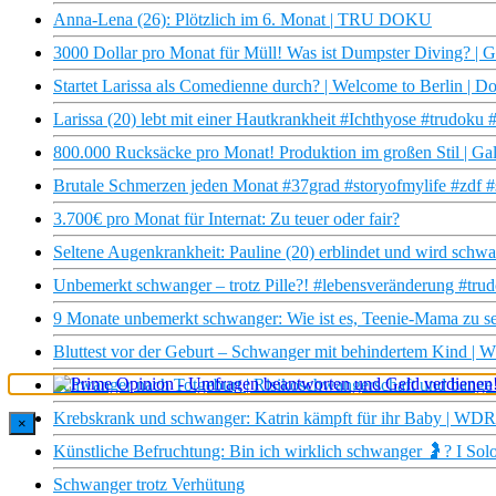
Anna-Lena (26): Plötzlich im 6. Monat | TRU DOKU
3000 Dollar pro Monat für Müll! Was ist Dumpster Diving? | Ga
Startet Larissa als Comedienne durch? | Welcome to Berlin | D
Larissa (20) lebt mit einer Hautkrankheit #Ichthyose #trudoku 
800.000 Rucksäcke pro Monat! Produktion im großen Stil | Gal
Brutale Schmerzen jeden Monat #37grad #storyofmylife #zdf #
3.700€ pro Monat für Internat: Zu teuer oder fair?
Seltene Augenkrankheit: Pauline (20) erblindet und wird sc
Unbemerkt schwanger – trotz Pille?! #lebensveränderung #tru
9 Monate unbemerkt schwanger: Wie ist es, Teenie-Mama zu s
Bluttest vor der Geburt – Schwanger mit behindertem Kind 
Schwanger nach Totgeburt | Risikoschwangerschaft und bange
Krebskrank und schwanger: Katrin kämpft für ihr Baby | WD
×
Künstliche Befruchtung: Bin ich wirklich schwanger 🤰? I Solo 
Schwanger trotz Verhütung