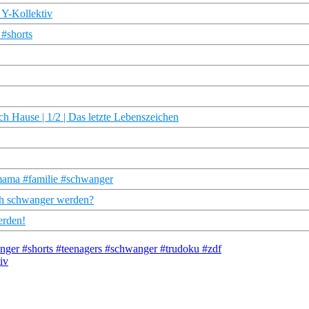
 Y-Kollektiv
 #shorts
 Hause | 1/2 | Das letzte Lebenszeichen
#mama #familie #schwanger
ch schwanger werden?
erden!
wanger #shorts #teenagers #schwanger #trudoku #zdf
iv