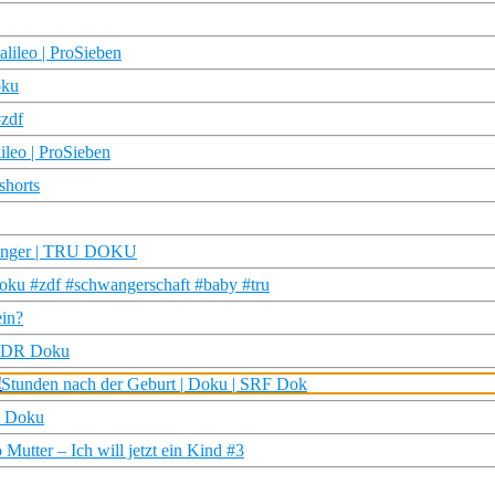
lileo | ProSieben
oku
#zdf
ileo | ProSieben
shorts
hwanger | TRU DOKU
doku #zdf #schwangerschaft #baby #tru
ein?
| WDR Doku
 Stunden nach der Geburt | Doku | SRF Dok
R Doku
Mutter – Ich will jetzt ein Kind #3