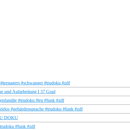
s #teenagers #schwanger #trudoku #zdf
e und Aufarbeitung I 37 Grad
nfamilie #trudoku #tru #funk #zdf
örlos #gebärdensprache #trudoku #funk #zdf
 TRU DOKU
trudoku #funk #zdf