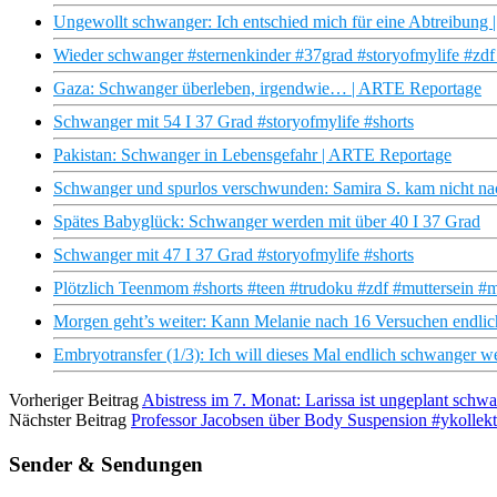
Ungewollt schwanger: Ich entschied mich für eine Abtreibung |
Wieder schwanger #sternenkinder #37grad #storyofmylife #zdf
Gaza: Schwanger überleben, irgendwie… | ARTE Reportage
Schwanger mit 54 I 37 Grad #storyofmylife #shorts
Pakistan: Schwanger in Lebensgefahr | ARTE Reportage
Schwanger und spurlos verschwunden: Samira S. kam nicht nach
Spätes Babyglück: Schwanger werden mit über 40 I 37 Grad
Schwanger mit 47 I 37 Grad #storyofmylife #shorts
Plötzlich Teenmom #shorts #teen #trudoku #zdf #muttersein 
Morgen geht’s weiter: Kann Melanie nach 16 Versuchen endli
Embryotransfer (1/3): Ich will dieses Mal endlich schwanger w
Vorheriger Beitrag
Abistress im 7. Monat: Larissa ist ungeplant sch
Nächster Beitrag
Professor Jacobsen über Body Suspension #ykollekt
Sender & Sendungen