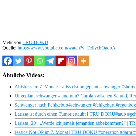
Mehr von
TRU DOKU
Quelle:
https://www.youtube.com/watch?v=DdiychOadoA
Ähnliche Videos:
Abistress im 7. Monat: Larissa ist ungeplant schwanger #short
Ungeplant schwanger – und nun? Carola zwischen Schuld, Reu
Schwanger nach Fehlgeburt#schwanger #fehlgeburt #regenboge
Larissa ist durch einen Tumor ertaubt I TRU DOKU#taub #geh
Larissa (20): „Werde ich jemals jemanden abbekommen?“ |
Jessica Not OP im 7. Monat | TRU DOKU #operation #darm #