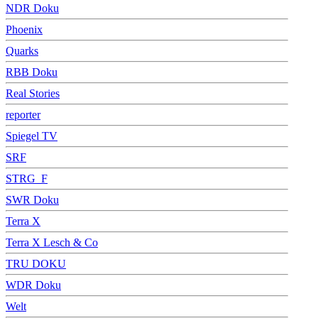
NDR Doku
Phoenix
Quarks
RBB Doku
Real Stories
reporter
Spiegel TV
SRF
STRG_F
SWR Doku
Terra X
Terra X Lesch & Co
TRU DOKU
WDR Doku
Welt