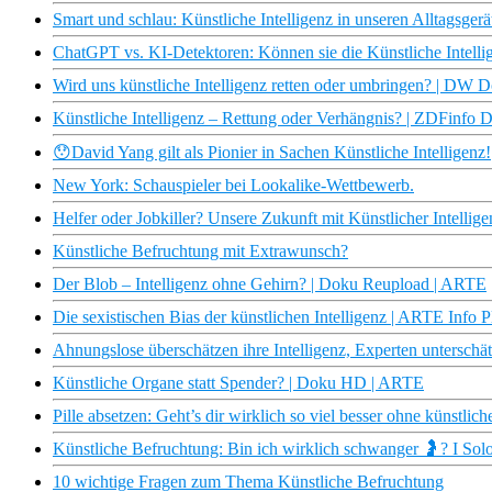
Smart und schlau: Künstliche Intelligenz in unseren Alltagsgerä
ChatGPT vs. KI-Detektoren: Können sie die Künstliche Intelli
Wird uns künstliche Intelligenz retten oder umbringen? | DW 
Künstliche Intelligenz – Rettung oder Verhängnis? | ZDFinfo 
😯David Yang gilt als Pionier in Sachen Künstliche Intelligenz!
New York: Schauspieler bei Lookalike-Wettbewerb.
Helfer oder Jobkiller? Unsere Zukunft mit Künstlicher Intellige
Künstliche Befruchtung mit Extrawunsch?
Der Blob – Intelligenz ohne Gehirn? | Doku Reupload | ARTE
Die sexistischen Bias der künstlichen Intelligenz | ARTE Info P
Ahnungslose überschätzen ihre Intelligenz, Experten unterschä
Künstliche Organe statt Spender? | Doku HD | ARTE
Pille absetzen: Geht’s dir wirklich so viel besser ohne künstli
Künstliche Befruchtung: Bin ich wirklich schwanger 🤰? I Solo 
10 wichtige Fragen zum Thema Künstliche Befruchtung