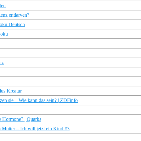
ten
genz entlarven?
Doku Deutsch
Doku
nz
lus Kreatur
tzen sie – Wie kann das sein? | ZDFinfo
che Hormone? | Quarks
Mutter – Ich will jetzt ein Kind #3