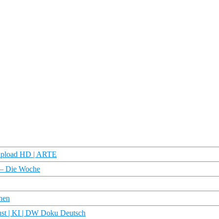
eupload HD | ARTE
a – Die Woche
chen
unst | KI | DW Doku Deutsch