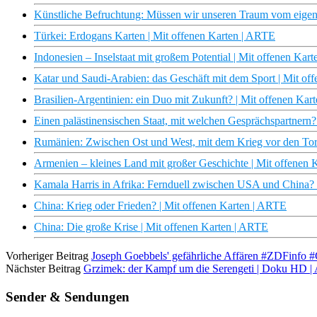
Künstliche Befruchtung: Müssen wir unseren Traum vom eige
Türkei: Erdogans Karten | Mit offenen Karten | ARTE
Indonesien – Inselstaat mit großem Potential | Mit offenen Kar
Katar und Saudi-Arabien: das Geschäft mit dem Sport | Mit o
Brasilien-Argentinien: ein Duo mit Zukunft? | Mit offenen Ka
Einen palästinensischen Staat, mit welchen Gesprächspartnern
Rumänien: Zwischen Ost und West, mit dem Krieg vor den Tor
Armenien – kleines Land mit großer Geschichte | Mit offenen
Kamala Harris in Afrika: Fernduell zwischen USA und China? 
China: Krieg oder Frieden? | Mit offenen Karten | ARTE
China: Die große Krise | Mit offenen Karten | ARTE
Vorheriger Beitrag
Joseph Goebbels' gefährliche Affären #ZDFinfo #
Nächster Beitrag
Grzimek: der Kampf um die Serengeti | Doku HD 
Sender & Sendungen