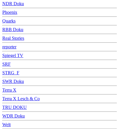
NDR Doku
Phoenix
Quarks
RBB Doku
Real Stories
reporter
Spiegel TV
SRF
STRG_F
SWR Doku
Terra X
Terra X Lesch & Co
TRU DOKU
WDR Doku
Welt