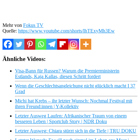
Mehr von
Fokus TV
Quelle:
https://www.youtube.com/shorts/IhTExyMh3Ew
Ähnliche Videos:
Visa-Bann für Russen? Warum die Premierministerin
Estlands, Kaja Kallas, diesen Schritt fordert
Wenn die Geschlechtsangleichung nicht glücklich macht I 37
Grad
Michi hat Krebs – ihr letzter Wunsch: Nochmal Festival mit
ihren Freund:innen | Y-Kollektiv
Letzter Ausweg Laufen: Afrikanischer Traum von einem
besseren Leben | Sportclub Story | NDR Doku
Letzter Ausweg: Chiara stürzt sich in die Tiefe | TRU DOKU