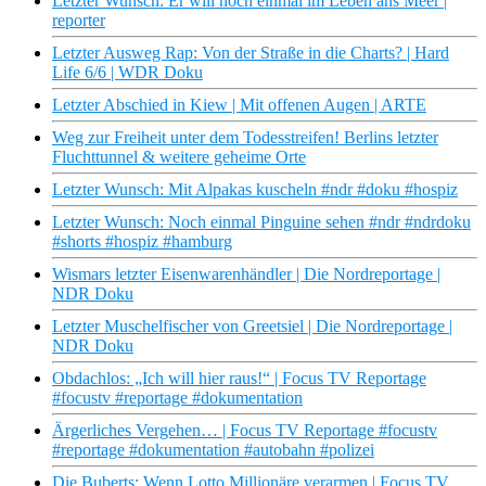
Letzter Wunsch: Er will noch einmal im Leben ans Meer |
reporter
Letzter Ausweg Rap: Von der Straße in die Charts? | Hard
Life 6/6 | WDR Doku
Letzter Abschied in Kiew | Mit offenen Augen | ARTE
Weg zur Freiheit unter dem Todesstreifen! Berlins letzter
Fluchttunnel & weitere geheime Orte
Letzter Wunsch: Mit Alpakas kuscheln #ndr #doku #hospiz
Letzter Wunsch: Noch einmal Pinguine sehen #ndr #ndrdoku
#shorts #hospiz #hamburg
Wismars letzter Eisenwarenhändler | Die Nordreportage |
NDR Doku
Letzter Muschelfischer von Greetsiel | Die Nordreportage |
NDR Doku
Obdachlos: „Ich will hier raus!“ | Focus TV Reportage
#focustv #reportage #dokumentation
Ärgerliches Vergehen… | Focus TV Reportage #focustv
#reportage #dokumentation #autobahn #polizei
Die Buberts: Wenn Lotto Millionäre verarmen | Focus TV