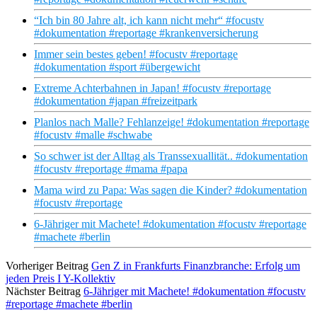
“Ich bin 80 Jahre alt, ich kann nicht mehr“ #focustv
#dokumentation #reportage #krankenversicherung
Immer sein bestes geben! #focustv #reportage
#dokumentation #sport #übergewicht
Extreme Achterbahnen in Japan! #focustv #reportage
#dokumentation #japan #freizeitpark
Planlos nach Malle? Fehlanzeige! #dokumentation #reportage
#focustv #malle #schwabe
So schwer ist der Alltag als Transsexuallität.. #dokumentation
#focustv #reportage #mama #papa
Mama wird zu Papa: Was sagen die Kinder? #dokumentation
#focustv #reportage
6-Jähriger mit Machete! #dokumentation #focustv #reportage
#machete #berlin
Vorheriger Beitrag
Gen Z in Frankfurts Finanzbranche: Erfolg um
jeden Preis I Y-Kollektiv
Nächster Beitrag
6-Jähriger mit Machete! #dokumentation #focustv
#reportage #machete #berlin