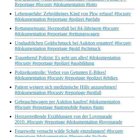
Reportage #focustv #dokumentation #lotto
Lebensgefahr: Zehnjähriges Kind von Pkw erfasst! #focustv
#dokumentation #reportage #polizei #gefahr
Rettungseinsatz: Herznotfall bei 84-Jährigem #focustv
#dokumentation #reportage #rettungswagen
Unglaublichen Goldschmuck bei Auktion ergattert! #focustv
#dokumentation #reportage #gold #schmuck
Traumberuf Polizist: Es geht um alles! #dokumentation
#focustv #reportage #polizei #ausbildung
Polizeikontrolle: Verbot von Getunten E-Bikes!
#dokumentation #focustv #reportage #polizei #ebikes
Patient weigert sich medizinische Hilfe anzunehmen!
#dokumentation #focustv #reportage #notfall
Gebrauchtwagen per Auktion kaufen! #dokumentation
#focustv #reportage #automobile #autos #auto
Herzzerreißende Erzählungen von der Loveparade
2010..#focustv #reportage #dokumentation #loveparade
Feuerwehr versucht wilde Schafe einzufangen! #focustv
#reportage #dokumentation #feuerwehr #schafe