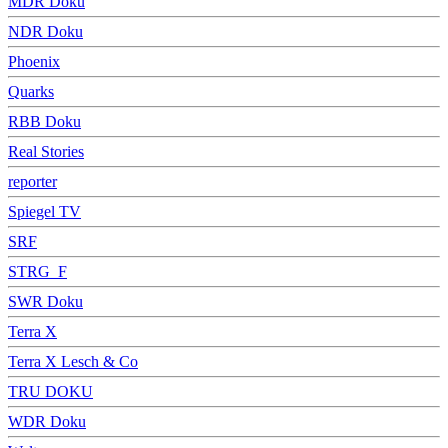
MDR Doku
NDR Doku
Phoenix
Quarks
RBB Doku
Real Stories
reporter
Spiegel TV
SRF
STRG_F
SWR Doku
Terra X
Terra X Lesch & Co
TRU DOKU
WDR Doku