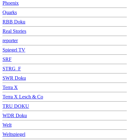
Phoenix
Quarks
RBB Doku
Real Stories
reporter
Spiegel TV
SRF
STRG_F
SWR Doku
Terra X
Terra X Lesch & Co
TRU DOKU
WDR Doku
Welt
Weltspiegel