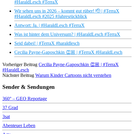
#HaraldLesch #TerraX
Wir sehen uns in 2026 – kommt gut rüber! 🫡 | #TerraX
#HaraldLesch #2025 #Jahresrückblick
Antwort: Ja. | #HaraldLesch #TerraX
Was ist hinter dem Universum? | #HaraldLesch #TerraX
Seid dabei! | #TerraX #haraldlesch
Cecilia Payne-Gaposchkin 👏🏼 | #TerraX #HaraldLesch
Vorheriger Beitrag
Cecilia Payne-Gaposchkin 👏🏼 | #TerraX
#HaraldLesch
Nächster Beitrag
Warum Kinder Cartoons nicht verstehen
Sender & Sendungen
360° – GEO Reportage
37 Grad
3sat
Abenteuer Leben