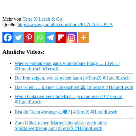
Mehr von
Terra X Lesch & Co
Quelle:
https://www.youtube.com/shorts/FL7UY3-U8LA
Ähnliche Videos:
Wieder einmal eine ganz wunderbare Frage … | Teil 1 |
#HaraldLesch #TerraX
Die Iren zeigen, wie es gehen kann | #TerraX #HaraldLesch
Das ist ein … kleiner Unterschied 😅 | #TerraX #HaraldLesch
Wenn Galaxien verschmelzen – ja dann was?! | #TerraX
#HaraldLesch
Bist du Team #orange 🍊🟠? | #TerraX #HaraldLesch
Zum Glück gehen Marmeladengläser auch ohne
Spezialwerkzeug auf | #TerraX #HaraldLesch