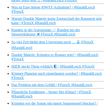
dieses Short seht 💧| #HaraldLesch #TerraX
Was ist Eure liebste #JWST-Aufnahme? | #HaraldLesch
#TerraX
Warum Dunkle Materie keine Eigenschaft der Raumzeit sein
kann | #TerraX #HaraldLesch
Runden in der Astronomie: ✅ Runden bei der
Steuererklärung: ❌ #TerraX #HaraldLesch
So viel Zeit bleibt dem Universum noch … ⌛️| #TerraX
#HaraldLesch
Dunkle Materie: Könnten es Rogues sein? | #HaraldLesch
#TerraX
HIER steckt Theia wirklich 🌓 | #HaraldLesch #TerraX
Können Planeten auch eingefangen werden? | #HaraldLesch
#TerraX
Das Problem mit dem Gefühl | #TerraX #HaraldLesch
Pflanzliche Ernährung – besser fürs Klima? | #TerraX
#HaraldLesch
Könnten wir die Sonne mit einem Sonnensegel blocken? |