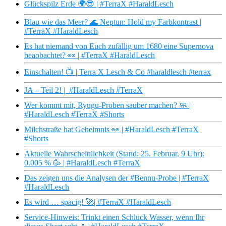
Glückspilz Erde 🌍😎 | #TerraX #HaraldLesch
Blau wie das Meer? 🌊 Neptun: Hold my Farbkontrast |
#TerraX #HaraldLesch
Es hat niemand von Euch zufällig um 1680 eine Supernova
beaobachtet? 👀 | #TerraX #HaraldLesch
Einschalten! 📺 | Terra X Lesch & Co #haraldlesch #terrax
JA – Teil 2! | #HaraldLesch #TerraX
Wer kommt mit, Ryugu-Proben sauber machen? 🧼 |
#HaraldLesch #TerraX #Shorts
Milchstraße hat Geheimnis 👀 | #HaraldLesch #TerraX
#Shorts
Aktuelle Wahrscheinlichkeit (Stand: 25. Februar, 9 Uhr):
0.005 % 🥳 | #HaraldLesch #TerraX
Das zeigen uns die Analysen der #Bennu-Probe | #TerraX
#HaraldLesch
Es wird … spacig! 🚀| #TerraX #HaraldLesch
Service-Hinweis: Trinkt einen Schluck Wasser, wenn Ihr