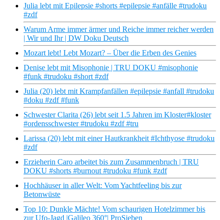
Julia lebt mit Epilepsie #shorts #epilepsie #anfälle #trudoku
#zdf
Warum Arme immer ärmer und Reiche immer reicher werden
| Wir und Ihr | DW Doku Deutsch
Mozart lebt! Lebt Mozart? – Über die Erben des Genies
Denise lebt mit Misophonie | TRU DOKU #misophonie
#funk #trudoku #short #zdf
Julia (20) lebt mit Krampfanfällen #epilepsie #anfall #trudoku
#doku #zdf #funk
Schwester Clarita (26) lebt seit 1.5 Jahren im Kloster#kloster
#ordensschwester #trudoku #zdf #tru
Larissa (20) lebt mit einer Hautkrankheit #Ichthyose #trudoku
#zdf
Erzieherin Caro arbeitet bis zum Zusammenbruch | TRU
DOKU #shorts #burnout #trudoku #funk #zdf
Hochhäuser in aller Welt: Vom Yachtfeeling bis zur
Betonwüste
Top 10: Dunkle Mächte! Vom schaurigen Hotelzimmer bis
zur Ufo-Jagd |Galileo 360°| ProSieben