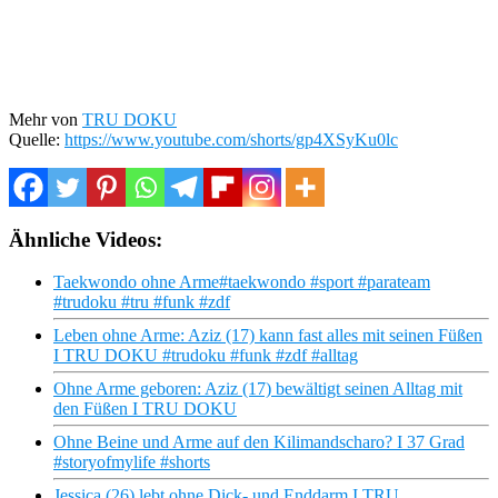
Mehr von
TRU DOKU
Quelle:
https://www.youtube.com/shorts/gp4XSyKu0lc
Ähnliche Videos:
Taekwondo ohne Arme#taekwondo #sport #parateam
#trudoku #tru #funk #zdf
Leben ohne Arme: Aziz (17) kann fast alles mit seinen Füßen
I TRU DOKU #trudoku #funk #zdf #alltag
Ohne Arme geboren: Aziz (17) bewältigt seinen Alltag mit
den Füßen I TRU DOKU
Ohne Beine und Arme auf den Kilimandscharo? I 37 Grad
#storyofmylife #shorts
Jessica (26) lebt ohne Dick- und Enddarm I TRU