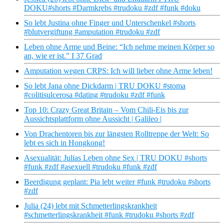
DOKU#shorts #Darmkrebs #trudoku #zdf #funk #doku
So lebt Justina ohne Finger und Unterschenkel #shorts
#blutvergiftung #amputation #trudoku #zdf
Leben ohne Arme und Beine: “Ich nehme meinen Körper so
an, wie er ist.” I 37 Grad
Amputation wegen CRPS: Ich will lieber ohne Arme leben!
So lebt Jana ohne Dickdarm | TRU DOKU #stoma
#colitisulcerosa #dating #trudoku #zdf #funk
Top 10: Crazy Great Britain – Vom Chili-Eis bis zur
Aussichtsplattform ohne Aussicht | Galileo |
Von Drachentoren bis zur längsten Rolltreppe der Welt: So
lebt es sich in Hongkong!
Asexualität: Julias Leben ohne Sex | TRU DOKU #shorts
#funk #zdf #asexuell #trudoku #funk #zdf
Beerdigung geplant: Pia lebt weiter #funk #trudoku #shorts
#zdf
Julia (24) lebt mit Schmetterlingskrankheit
#schmetterlingskrankheit #funk #trudoku #shorts #zdf