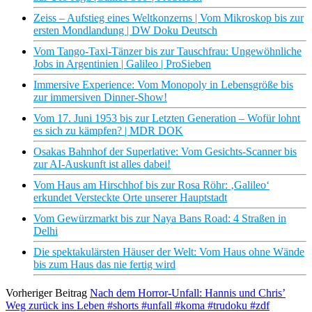
Zeiss – Aufstieg eines Weltkonzerns | Vom Mikroskop bis zur
ersten Mondlandung | DW Doku Deutsch
Vom Tango-Taxi-Tänzer bis zur Tauschfrau: Ungewöhnliche
Jobs in Argentinien | Galileo | ProSieben
Immersive Experience: Vom Monopoly in Lebensgröße bis
zur immersiven Dinner-Show!
Vom 17. Juni 1953 bis zur Letzten Generation – Wofür lohnt
es sich zu kämpfen? | MDR DOK
Osakas Bahnhof der Superlative: Vom Gesichts-Scanner bis
zur AI-Auskunft ist alles dabei!
Vom Haus am Hirschhof bis zur Rosa Röhr: ‚Galileo‘
erkundet Versteckte Orte unserer Hauptstadt
Vom Gewürzmarkt bis zur Naya Bans Road: 4 Straßen in
Delhi
Die spektakulärsten Häuser der Welt: Vom Haus ohne Wände
bis zum Haus das nie fertig wird
Vorheriger Beitrag
Nach dem Horror-Unfall: Hannis und Chris’
Weg zurück ins Leben #shorts #unfall #koma #trudoku #zdf