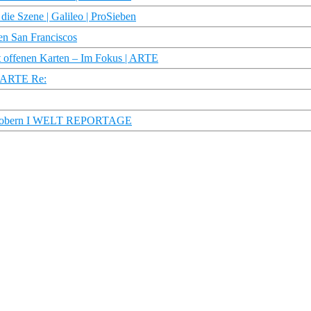
die Szene | Galileo | ProSieben
ßen San Franciscos
t offenen Karten – Im Fokus | ARTE
r ARTE Re:
in erobern I WELT REPORTAGE