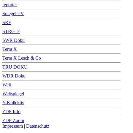
reporter
Spiegel TV
SRF
STRG_F
SWR Doku
Terra X
Terra X Lesch & Co
TRU DOKU
WDR Doku
Welt
Weltspiegel
Y-Kollektiv
ZDF Info
ZDF Zoom
Impressum
|
Datenschutz