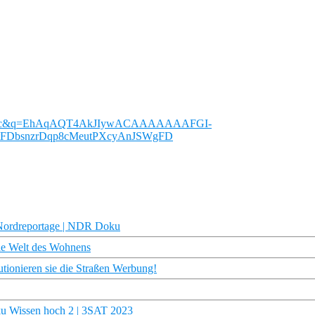
OTmVc&q=EhAqAQT4AkJIywACAAAAAAAFGI-
rtFDbsnzrDqp8cMeutPXcyAnJSWgFD
e Nordreportage | NDR Doku
die Welt des Wohnens
utionieren sie die Straßen Werbung!
ku Wissen hoch 2 | 3SAT 2023