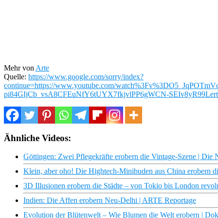
Mehr von
Arte
Quelle:
https://www.google.com/sorry/index?
continue=https://www.youtube.com/watch%3Fv%3DO5_JqP
pi84GIjCb_vsA8CFEuNfY6tUYX7fkjvlPP6gWCN-SEIv8yR99Le
Ähnliche Videos:
Göttingen: Zwei Pflegekräfte erobern die Vintage-Szene | Di
Klein, aber oho! Die Hightech-Minibuden aus China erobern 
3D Illusionen erobern die Städte – von Tokio bis London revol
Indien: Die Affen erobern Neu-Delhi | ARTE Reportage
Evolution der Blütenwelt – Wie Blumen die Welt erobern | Do