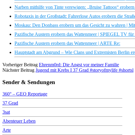
Narben mithilfe von Tinte verewigen: „Bruise Tattoos“ erobern 
Robotaxis in der Großstadt: Fahrerlose Autos erobern die Stra
Moskau: Den Donbass erobern um das Gesicht zu wahren | Mi
Pazifische Austern erobern das Wattenmeer | SPIEGEL TV fü
Pazifische Austern erobern das Wattenmeer | ARTE Re:
Hauptstadt am Abgrund – Wie Clans und Extremisten Berl
Vorheriger Beitrag
Ehrenm0rd: Die Angst vor meiner Familie
Nächster Beitrag
Jugend mit Krebs I 37 Grad #storyofmylife #shortsl
Sender & Sendungen
360° – GEO Reportage
37 Grad
3sat
Abenteuer Leben
Arte