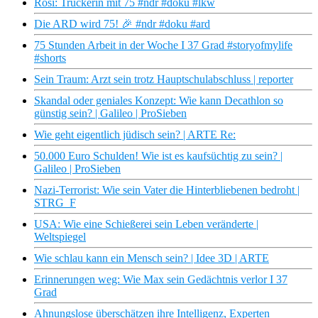
Rosi: Truckerin mit 75 #ndr #doku #lkw
Die ARD wird 75! 🎉 #ndr #doku #ard
75 Stunden Arbeit in der Woche I 37 Grad #storyofmylife
#shorts
Sein Traum: Arzt sein trotz Hauptschulabschluss | reporter
Skandal oder geniales Konzept: Wie kann Decathlon so
günstig sein? | Galileo | ProSieben
Wie geht eigentlich jüdisch sein? | ARTE Re:
50.000 Euro Schulden! Wie ist es kaufsüchtig zu sein? |
Galileo | ProSieben
Nazi-Terrorist: Wie sein Vater die Hinterbliebenen bedroht |
STRG_F
USA: Wie eine Schießerei sein Leben veränderte |
Weltspiegel
Wie schlau kann ein Mensch sein? | Idee 3D | ARTE
Erinnerungen weg: Wie Max sein Gedächtnis verlor I 37
Grad
Ahnungslose überschätzen ihre Intelligenz, Experten