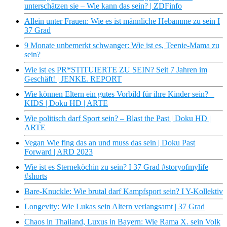
unterschätzen sie – Wie kann das sein? | ZDFinfo
Allein unter Frauen: Wie es ist männliche Hebamme zu sein I
37 Grad
9 Monate unbemerkt schwanger: Wie ist es, Teenie-Mama zu
sein?
Wie ist es PR*STITUIERTE ZU SEIN? Seit 7 Jahren im
Geschäft! | JENKE. REPORT
Wie können Eltern ein gutes Vorbild für ihre Kinder sein? –
KIDS | Doku HD | ARTE
Wie politisch darf Sport sein? – Blast the Past | Doku HD |
ARTE
Vegan Wie fing das an und muss das sein | Doku Past
Forward | ARD 2023
Wie ist es Sterneköchin zu sein? I 37 Grad #storyofmylife
#shorts
Bare-Knuckle: Wie brutal darf Kampfsport sein? I Y-Kollektiv
Longevity: Wie Lukas sein Altern verlangsamt | 37 Grad
Chaos in Thailand, Luxus in Bayern: Wie Rama X. sein Volk