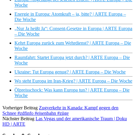
Woche
Energie in Europa: Atomkraft – ja, bitte? | ARTE Europa –
Die Woche
„Nur Ja heißt Ja“: Consent-Gesetze in Europa | ARTE Europa
– Die Woche
Kehrt Europa zurück zum Wehrdienst? | ARTE Europa – Die
Woche
Raumfahrt: Startet Europa jetzt durch? | ARTE Europa – Die
Woche
Ukraine: Tut Europa genug? | ARTE Europa – Die Woche
Wo steht Europa im Iran-Krieg? | ARTE Europa – Die Woche
Ölpreisschock: Was kann Europa tun? | ARTE Europa – Die
Woche
Vorheriger Beitrag
Zugverkehr in Kanada: Kampf gegen den
Schnee #zdfinfo #eisenbahn #züge
Nächster Beitrag
Las Vegas und der amerikanische Traum | Doku
HD | ARTE