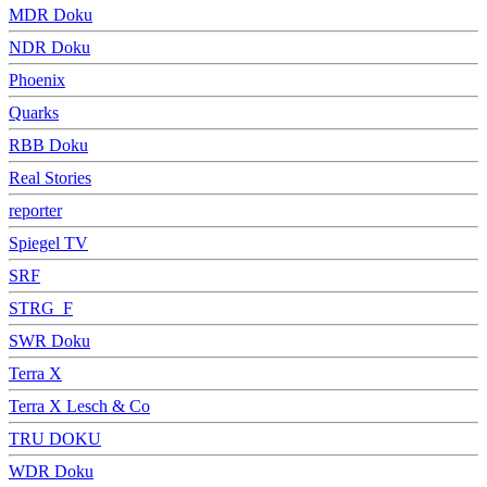
MDR Doku
NDR Doku
Phoenix
Quarks
RBB Doku
Real Stories
reporter
Spiegel TV
SRF
STRG_F
SWR Doku
Terra X
Terra X Lesch & Co
TRU DOKU
WDR Doku