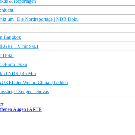
Dokus & Reportagen
chlucht!
nkt um | Die Nordreportage | NDR Doku
on Bangkok
PIEGEL TV für Sat.1
fo Doku
 ZDFinfo Doku
oku | NDR | 45 Min
AUKEL der Welt in China! | Galileo
 Ausstiegs! Zeugen Jehovas
er
 offenen Augen | ARTE