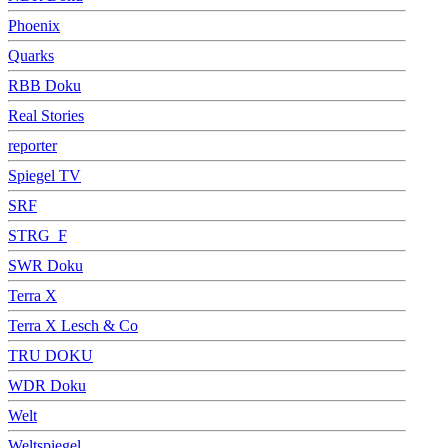
Phoenix
Quarks
RBB Doku
Real Stories
reporter
Spiegel TV
SRF
STRG_F
SWR Doku
Terra X
Terra X Lesch & Co
TRU DOKU
WDR Doku
Welt
Weltspiegel