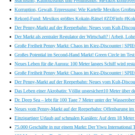
Machismo, Katholizismus und Feminismus: Mexikos kontrover
Korruption, Gewalt, Erpressung: Wie Kartelle Mexikos Großm
Rekord-Fund: Mexikos größtes Kokain-Rätsel #ZDFinfo #Ko
Der Penny-Markt auf der Reeperbahn: Neues vom Kult-Disco
Der Markt als zentraler Regulator der Wirtschaft? | Arbeit, L
Große Freiheit Penny Markt: Chaos im Kiez-Discounter | SP
Großes Potential im Second-Hand Markt! Green Circle im Test |
Neues Leben für die Aurora: 100 Meter langes Schiff wird restau
Große Freiheit Penny Markt: Chaos im Kiez-Discounter | SP
Der Penny-Markt auf der Reeperbahn: Neues vom Kult-Disco
Das Leben einer Akrobatin: Völlig ungesichert10 Meter über 
Dr. Deep Sea – lebt für 100 Tage 7 Meter unter der Wasserober
Neues vom Penny-Markt auf der Reeperbahn: Offenbarung im
Einzigartiger Urlaub auf schmalen Kanälen: Auf dem 18 Meter
75.000 Geschäfte in nur einem Markt: Der Yiwu International 