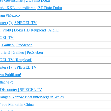
se Gesellschaft | ZDFinfo Doku
arkt XXL kontrollieren | ZDFinfo Doku
kain #Mexico
unter (2) | SPIEGEL TV
ohn, Profit | Doku HD Reupload | ARTE
IEGEL TV
 Galileo | ProSieben
riert! | Galileo | ProSieben
IEGEL TV (Reupload)
unter (1) | SPIEGEL TV
dem Publikum!
fläche 🤿
 Discounter | SPIEGEL TV
 langen Narrow Boat unterwegs in Wales
Trade Market in China