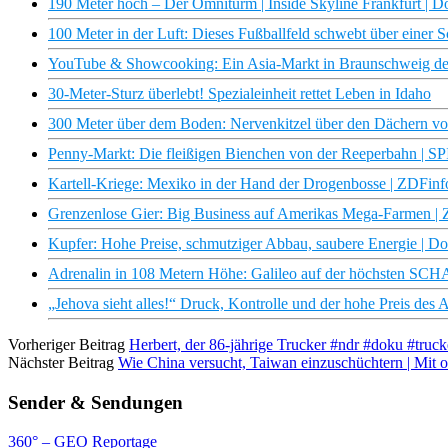
190 Meter hoch – Der Omniturm | Inside Skyline Frankfurt | 
100 Meter in der Luft: Dieses Fußballfeld schwebt über einer S
YouTube & Showcooking: Ein Asia-Markt in Braunschweig de
30-Meter-Sturz überlebt! Spezialeinheit rettet Leben in Idaho
300 Meter über dem Boden: Nervenkitzel über den Dächern v
Penny-Markt: Die fleißigen Bienchen von der Reeperbahn | S
Kartell-Kriege: Mexiko in der Hand der Drogenbosse | ZDFin
Grenzenlose Gier: Big Business auf Amerikas Mega-Farmen |
Kupfer: Hohe Preise, schmutziger Abbau, saubere Energie | D
Adrenalin in 108 Metern Höhe: Galileo auf der höchsten SCH
„Jehova sieht alles!“ Druck, Kontrolle und der hohe Preis des
Vorheriger Beitrag
Herbert, der 86-jährige Trucker #ndr #doku #truck
Nächster Beitrag
Wie China versucht, Taiwan einzuschüchtern | Mit
Sender & Sendungen
360° – GEO Reportage