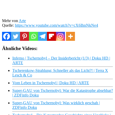
Mehr von
Arte
Quelle:
https://www.youtube.com/watch?v=cX6IhnNkNe4
Ähnliche Videos:
Inferno | Tschernobyl – Der Insiderbericht (1/3) | Doku HD |
ARTE
Tscherenkow-Strahlung: Schneller als das Licht?! | Terra X
Lesch & Co
Vom Leben in Tschernobyl | Doku HD | ARTE
Super-GAU von Tschernobyl: War die Katastrophe absehbar?
| ZDFinfo Doku
Super-GAU von Tschernobyl: Was wirklich geschah |
ZDFinfo Doku