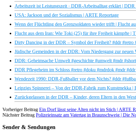
Arbeitszeit ist Leistungszeit · DDR-Arbeitsalltag erklärt | 
USA: Jackson und der Sozialismus | ARTE Reportage
Wenn der Flüchtling den Grenzsoldaten wieder trifft | Flucht
Flucht aus dem Iran: Wie Toki (25) für ihre Freiheit kämpfte 
Dirty Dancing in der DDR – Symbol der Freiheit? #ddr #retr
Jüdische Gemeinden in der DDR: Vom Niedergang zur neuen 
DDR: Geheimsache Umwelt #geschichte #umwelt #mdr #shorts
DDR Pflegeheim im Schloss #retro #doku #mdrdok #mdr #ddr #
Wendezeit 1990: DDR-Fußballer vor dem Nichts? #ddr #fußbal
Leipzigs Spinnerei – Von der DDR-Fabrik zum Kunstmekka 
Zurückgelassen in der DDR – Kinder, deren Eltern in den
Vorheriger Beitrag
Ein Dorf lässt seine Alten nicht im Stich | ARTE 
Nächster Beitrag
Polizeieinsatz am Vatertag in Braunschweig | Die
Sender & Sendungen