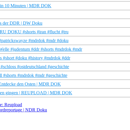
DDR in 10 Minuten | MDR DOK
 aus der DDR | DW Doku
| TRU DOKU #shorts #iran #flucht #tru
o #patrickswayze #mdrdok #mdr #doku
Welle #judentum #ddr #shorts #mdrdok #mdr
 #short #doku #history #mdrdok #ddr
schloss #ostdeutschland #geschichte
l #shorts #mdrdok #mdr #geschichte
| Entdecke den Osten | MDR DOK
 Westen gingen | REUPLOAD | MDR DOK
Re: Reupload
 Nordreportage | NDR Doku