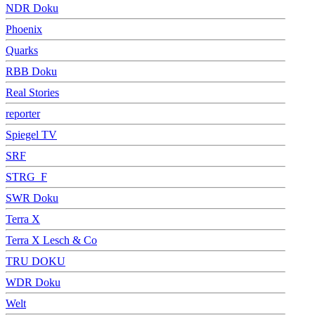
NDR Doku
Phoenix
Quarks
RBB Doku
Real Stories
reporter
Spiegel TV
SRF
STRG_F
SWR Doku
Terra X
Terra X Lesch & Co
TRU DOKU
WDR Doku
Welt