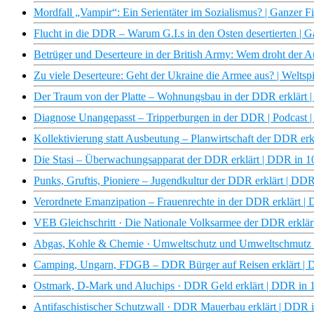
Mordfall „Vampir“: Ein Serientäter im Sozialismus? | Ganze
Flucht in die DDR – Warum G.I.s in den Osten desertierte
Betrüger und Deserteure in der British Army: Wem droht der 
Zu viele Deserteure: Geht der Ukraine die Armee aus? | Weltsp
Der Traum von der Platte – Wohnungsbau in der DDR erklär
Diagnose Unangepasst – Tripperburgen in der DDR | Podcast
Kollektivierung statt Ausbeutung – Planwirtschaft der DDR 
Die Stasi – Überwachungsapparat der DDR erklärt | DDR in
Punks, Gruftis, Pioniere – Jugendkultur der DDR erklärt | 
Verordnete Emanzipation – Frauenrechte in der DDR erklärt
VEB Gleichschritt · Die Nationale Volksarmee der DDR erkl
Abgas, Kohle & Chemie · Umweltschutz und Umweltschmutz
Camping, Ungarn, FDGB – DDR Bürger auf Reisen erklärt 
Ostmark, D-Mark und Aluchips · DDR Geld erklärt | DDR i
Antifaschistischer Schutzwall · DDR Mauerbau erklärt | DD