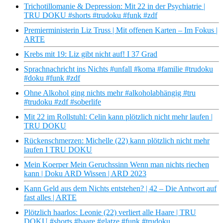
Trichotillomanie & Depression: Mit 22 in der Psychiatrie |
TRU DOKU #shorts #trudoku #funk #zdf
Premierministerin Liz Truss | Mit offenen Karten – Im Fokus |
ARTE
Krebs mit 19: Liz gibt nicht auf! I 37 Grad
Sprachnachricht ins Nichts #unfall #koma #familie #trudoku
#doku #funk #zdf
Ohne Alkohol ging nichts mehr #alkoholabhängig #tru
#trudoku #zdf #soberlife
Mit 22 im Rollstuhl: Celin kann plötzlich nicht mehr laufen |
TRU DOKU
Rückenschmerzen: Michelle (22) kann plötzlich nicht mehr
laufen I TRU DOKU
Mein Koerper Mein Geruchssinn Wenn man nichts riechen
kann | Doku ARD Wissen | ARD 2023
Kann Geld aus dem Nichts entstehen? | 42 – Die Antwort auf
fast alles | ARTE
Plötzlich haarlos: Leonie (22) verliert alle Haare | TRU
DOKU #shorts #haare #glatze #funk #trudoku