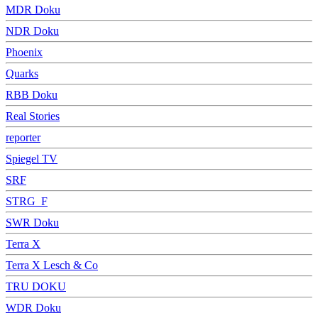
MDR Doku
NDR Doku
Phoenix
Quarks
RBB Doku
Real Stories
reporter
Spiegel TV
SRF
STRG_F
SWR Doku
Terra X
Terra X Lesch & Co
TRU DOKU
WDR Doku