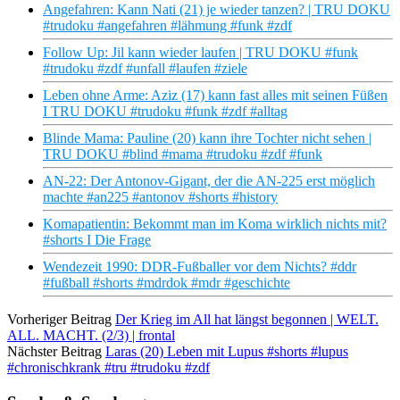
Angefahren: Kann Nati (21) je wieder tanzen? | TRU DOKU
#trudoku #angefahren #lähmung #funk #zdf
Follow Up: Jil kann wieder laufen | TRU DOKU #funk
#trudoku #zdf #unfall #laufen #ziele
Leben ohne Arme: Aziz (17) kann fast alles mit seinen Füßen
I TRU DOKU #trudoku #funk #zdf #alltag
Blinde Mama: Pauline (20) kann ihre Tochter nicht sehen |
TRU DOKU #blind #mama #trudoku #zdf #funk
AN-22: Der Antonov-Gigant, der die AN-225 erst möglich
machte #an225 #antonov #shorts #history
Komapatientin: Bekommt man im Koma wirklich nichts mit?
#shorts I Die Frage
Wendezeit 1990: DDR-Fußballer vor dem Nichts? #ddr
#fußball #shorts #mdrdok #mdr #geschichte
Vorheriger Beitrag
Der Krieg im All hat längst begonnen | WELT.
ALL. MACHT. (2/3) | frontal
Nächster Beitrag
Laras (20) Leben mit Lupus #shorts #lupus
#chronischkrank #tru #trudoku #zdf