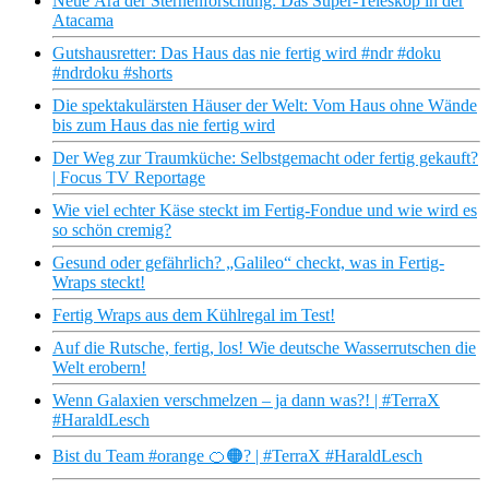
Neue Ära der Sternenforschung: Das Super-Teleskop in der
Atacama
Gutshausretter: Das Haus das nie fertig wird #ndr #doku
#ndrdoku #shorts
Die spektakulärsten Häuser der Welt: Vom Haus ohne Wände
bis zum Haus das nie fertig wird
Der Weg zur Traumküche: Selbstgemacht oder fertig gekauft?
| Focus TV Reportage
Wie viel echter Käse steckt im Fertig-Fondue und wie wird es
so schön cremig?
Gesund oder gefährlich? „Galileo“ checkt, was in Fertig-
Wraps steckt!
Fertig Wraps aus dem Kühlregal im Test!
Auf die Rutsche, fertig, los! Wie deutsche Wasserrutschen die
Welt erobern!
Wenn Galaxien verschmelzen – ja dann was?! | #TerraX
#HaraldLesch
Bist du Team #orange 🍊🟠? | #TerraX #HaraldLesch