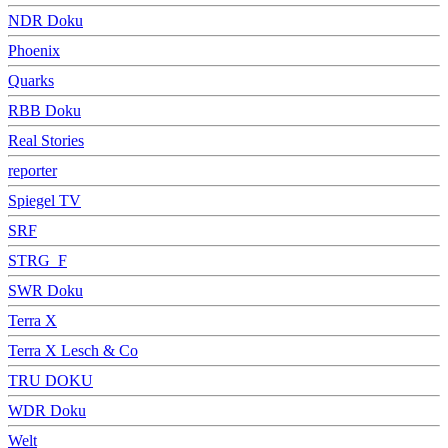
NDR Doku
Phoenix
Quarks
RBB Doku
Real Stories
reporter
Spiegel TV
SRF
STRG_F
SWR Doku
Terra X
Terra X Lesch & Co
TRU DOKU
WDR Doku
Welt