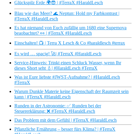
Glückspilz Erde 🌍😎 | #TerraX #HaraldLesch
Blau wie das Meer? 🌊 Neptun: Hold my Farbkontrast |
#TerraX #HaraldLesch
Es hat niemand von Euch zufällig um 1680 eine Supernova
beaobachtet? 👀 | #TerraX #HaraldLesch
Einschalten! 📺 | Terra X Lesch & Co #haraldlesch #terrax
Es wird … spacig! 🚀| #TerraX #HaraldLesch
Service-Hinweis: Trinkt einen Schluck Wasser, wenn Ihr
dieses Short seht 💧| #HaraldLesch #TerraX
Was ist Eure liebste #JWST-Aufnahme? | #HaraldLesch
#TerraX
Warum Dunkle Materie keine Eigenschaft der Raumzeit sein
kann | #TerraX #HaraldLesch
Runden in der Astronomie: ✅ Runden bei der
Steuererklärung: ❌ #TerraX #HaraldLesch
Das Problem mit dem Gefühl | #TerraX #HaraldLesch
Pflanzliche Ernährung – besser fürs Klima? | #TerraX