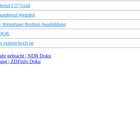
mberuf I 37 Grad
aumberuf #jetpilot
v #reportage #polizei #ausbildung
R DOK
o extrem hoch ist
fahr gebracht | NDR Doku
rgang | ZDFinfo Doku