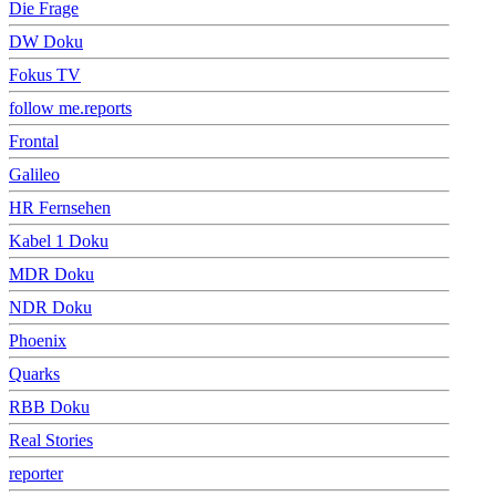
Die Frage
DW Doku
Fokus TV
follow me.reports
Frontal
Galileo
HR Fernsehen
Kabel 1 Doku
MDR Doku
NDR Doku
Phoenix
Quarks
RBB Doku
Real Stories
reporter