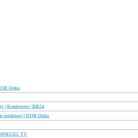
| NDR Doku
ry | Kontrovers | BR24
ie nordstory | NDR Doku
 | SPIEGEL TV