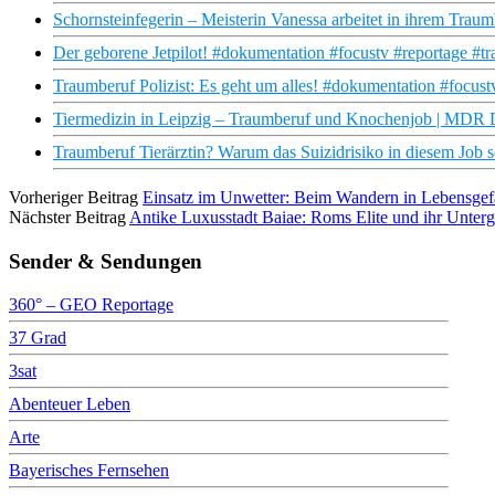
Schornsteinfegerin – Meisterin Vanessa arbeitet in ihrem Trau
Der geborene Jetpilot! #dokumentation #focustv #reportage #tr
Traumberuf Polizist: Es geht um alles! #dokumentation #focust
Tiermedizin in Leipzig – Traumberuf und Knochenjob | MD
Traumberuf Tierärztin? Warum das Suizidrisiko in diesem Job s
Vorheriger Beitrag
Einsatz im Unwetter: Beim Wandern in Lebensge
Nächster Beitrag
Antike Luxusstadt Baiae: Roms Elite und ihr Unte
Sender & Sendungen
360° – GEO Reportage
37 Grad
3sat
Abenteuer Leben
Arte
Bayerisches Fernsehen