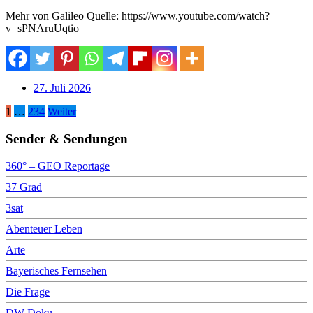
Mehr von Galileo Quelle: https://www.youtube.com/watch?
v=sPNAruUqtio
27. Juli 2026
Seitennummerierung
1
…
234
Weiter
der
Sender & Sendungen
Beiträge
360° – GEO Reportage
37 Grad
3sat
Abenteuer Leben
Arte
Bayerisches Fernsehen
Die Frage
DW Doku