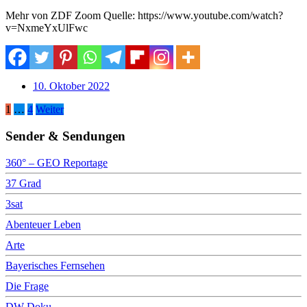
Mehr von ZDF Zoom Quelle: https://www.youtube.com/watch?
v=NxmeYxUlFwc
10. Oktober 2022
Seitennummerierung
1
…
4
Weiter
der
Sender & Sendungen
Beiträge
360° – GEO Reportage
37 Grad
3sat
Abenteuer Leben
Arte
Bayerisches Fernsehen
Die Frage
DW Doku