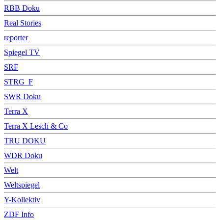
RBB Doku
Real Stories
reporter
Spiegel TV
SRF
STRG_F
SWR Doku
Terra X
Terra X Lesch & Co
TRU DOKU
WDR Doku
Welt
Weltspiegel
Y-Kollektiv
ZDF Info