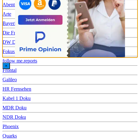
Abenteuer Leben
Arte
Bayerisches Fernsehen
Die Frage
DW Doku
Fokus TV
follow me.reports
×
Frontal
Galileo
HR Fernsehen
Kabel 1 Doku
MDR Doku
NDR Doku
Phoenix
Quarks