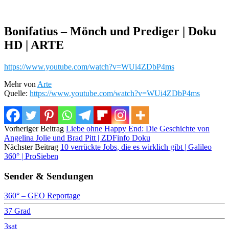
Bonifatius – Mönch und Prediger | Doku
HD | ARTE
https://www.youtube.com/watch?v=WUi4ZDbP4ms
Mehr von
Arte
Quelle:
https://www.youtube.com/watch?v=WUi4ZDbP4ms
Vorheriger Beitrag
Liebe ohne Happy End: Die Geschichte von
Angelina Jolie und Brad Pitt | ZDFinfo Doku
Nächster Beitrag
10 verrückte Jobs, die es wirklich gibt | Galileo
360° | ProSieben
Sender & Sendungen
360° – GEO Reportage
37 Grad
3sat