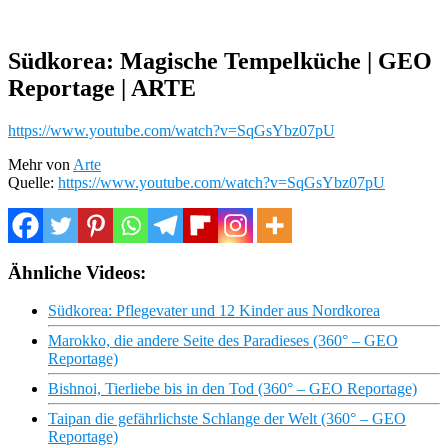
Südkorea: Magische Tempelküche | GEO
Reportage | ARTE
https://www.youtube.com/watch?v=SqGsYbz07pU
Mehr von
Arte
Quelle:
https://www.youtube.com/watch?v=SqGsYbz07pU
Ähnliche Videos:
Südkorea: Pflegevater und 12 Kinder aus Nordkorea
Marokko, die andere Seite des Paradieses (360° – GEO
Reportage)
Bishnoi, Tierliebe bis in den Tod (360° – GEO Reportage)
Taipan die gefährlichste Schlange der Welt (360° – GEO
Reportage)