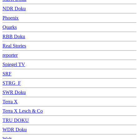
NDR Doku
Phoenix
Quarks
RBB Doku
Real Stories
reporter
Spiegel TV
SRF
STRG_F
SWR Doku
Terra X
Terra X Lesch & Co
TRU DOKU
WDR Doku
Welt