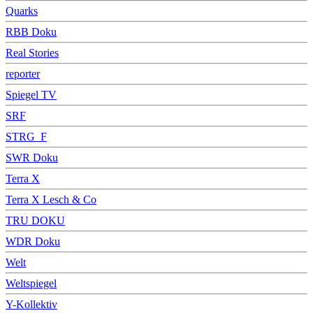
Quarks
RBB Doku
Real Stories
reporter
Spiegel TV
SRF
STRG_F
SWR Doku
Terra X
Terra X Lesch & Co
TRU DOKU
WDR Doku
Welt
Weltspiegel
Y-Kollektiv