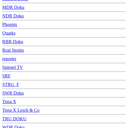
MDR Doku
NDR Doku
Phoenix
Quarks
RBB Doku
Real Stories
reporter
Spiegel TV
SRF
STRG_F
SWR Doku
Terra X
Terra X Lesch & Co
TRU DOKU
WDR Doku