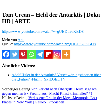
Tom Crean – Held der Antarktis | Doku
HD | ARTE
https://www.youtube.com/watch?v=gUBDu26KBD8
Mehr von
Arte
Quelle:
https://www.youtube.com/watch?v=gUBDu26KBD8
Ähnliche Videos:
Adolf Hitler in der Antarktis? Verschwörungstheorien über
die „Führer“-Flucht | SPIEGEL TV
Vorheriger Beitrag
Vor Gericht nach Übergriff: Heute sage ich
gegen meinen Ex-Freund aus | Macht Knast krimineller? #1
Nächster Beitrag
Verlassene Orte in der Mega-Metropole: Lost
Places in New York | Galileo | ProSieben