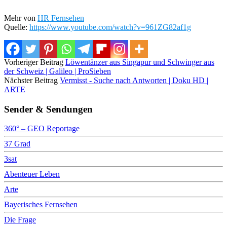
Mehr von
HR Fernsehen
Quelle:
https://www.youtube.com/watch?v=961ZG82af1g
Vorheriger Beitrag
Löwentänzer aus Singapur und Schwinger aus
der Schweiz | Galileo | ProSieben
Nächster Beitrag
Vermisst - Suche nach Antworten | Doku HD |
ARTE
Sender & Sendungen
360° – GEO Reportage
37 Grad
3sat
Abenteuer Leben
Arte
Bayerisches Fernsehen
Die Frage