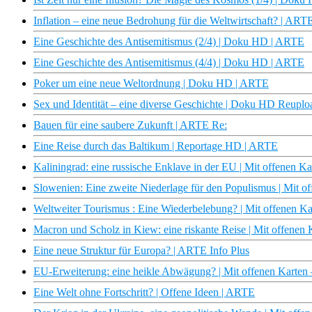
Inflation – eine neue Bedrohung für die Weltwirtschaft? | ARTE
Eine Geschichte des Antisemitismus (2/4) | Doku HD | ARTE
Eine Geschichte des Antisemitismus (4/4) | Doku HD | ARTE
Poker um eine neue Weltordnung | Doku HD | ARTE
Sex und Identität – eine diverse Geschichte | Doku HD Reupl
Bauen für eine saubere Zukunft | ARTE Re:
Eine Reise durch das Baltikum | Reportage HD | ARTE
Kaliningrad: eine russische Enklave in der EU | Mit offenen 
Slowenien: Eine zweite Niederlage für den Populismus | Mit 
Weltweiter Tourismus : Eine Wiederbelebung? | Mit offenen K
Macron und Scholz in Kiew: eine riskante Reise | Mit offenen
Eine neue Struktur für Europa? | ARTE Info Plus
EU-Erweiterung: eine heikle Abwägung? | Mit offenen Karten
Eine Welt ohne Fortschritt? | Offene Ideen | ARTE