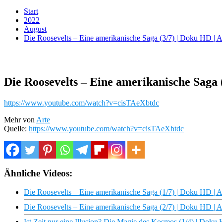
Start
2022
August
Die Roosevelts – Eine amerikanische Saga (3/7) | Doku HD |
Die Roosevelts – Eine amerikanische Saga
https://www.youtube.com/watch?v=cisTAeXbtdc
Mehr von
Arte
Quelle:
https://www.youtube.com/watch?v=cisTAeXbtdc
Ähnliche Videos:
Die Roosevelts – Eine amerikanische Saga (1/7) | Doku HD |
Die Roosevelts – Eine amerikanische Saga (2/7) | Doku HD |
Ist Zeit nur eine Illusion? Die Magie des Kosmos (1/4) | Do