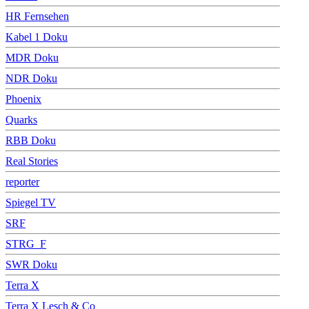
HR Fernsehen
Kabel 1 Doku
MDR Doku
NDR Doku
Phoenix
Quarks
RBB Doku
Real Stories
reporter
Spiegel TV
SRF
STRG_F
SWR Doku
Terra X
Terra X Lesch & Co