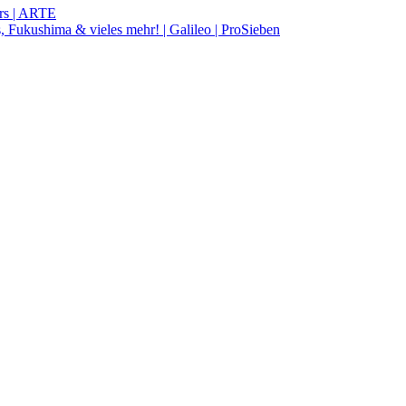
ers | ARTE
s, Fukushima & vieles mehr! | Galileo | ProSieben