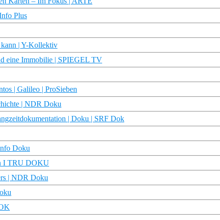
enen Karten – Im Fokus | ARTE
Info Plus
 kann | Y-Kollektiv
und eine Immobilie | SPIEGEL TV
tos | Galileo | ProSieben
schichte | NDR Doku
Langzeitdokumentation | Doku | SRF Dok
Finfo Doku
sein I TRU DOKU
rers | NDR Doku
Doku
DOK