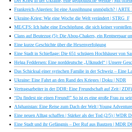
Der Krieg in der Ukraine, eine geopolitische Wende | Mit off
Frankreich-Algerien: Ist eine Aussöhnung unmöglich? | ARTE 
Ukraine-Krieg: Wie eine Woche die Welt verändert | STRG_F
ME/CFS: Ich habe eine Erschöpfung, die sich keiner vorstellen
Clans auf Beutezug (5): Die Abou-Chakers, ein Rentnerpaar 
Eine kurze Geschichte über die Hexenverfolgung
Eine Stadt in Schieflage: Die 651 schrägen Hochhäuser von San
Helga Feddersen: Eine norddeutsche „Ulknudel“ | Unsere Ge
Das Schicksal einer syrischen Familie in der Schweiz – Eine 
Ukraine: Eine Fahrt an den Rand des Krieges | Doku | NDR
Vertragsarbeiter in der DDR: Eine Freundschaft auf Zeit | ZD
“Du findest nie einen Freund!” So ist es eine große Frau zu 
Afghanistan: Eine Reise zum Dach der Welt | Young Adventu
Eine neuen Alltag schaffen | Stärker als der Tod (2/5) | WDR 
Eine Stadt und ihr Gefängnis – Der Ruf aus Bautzen | MDR 