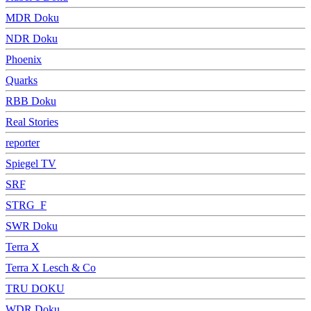
MDR Doku
NDR Doku
Phoenix
Quarks
RBB Doku
Real Stories
reporter
Spiegel TV
SRF
STRG_F
SWR Doku
Terra X
Terra X Lesch & Co
TRU DOKU
WDR Doku