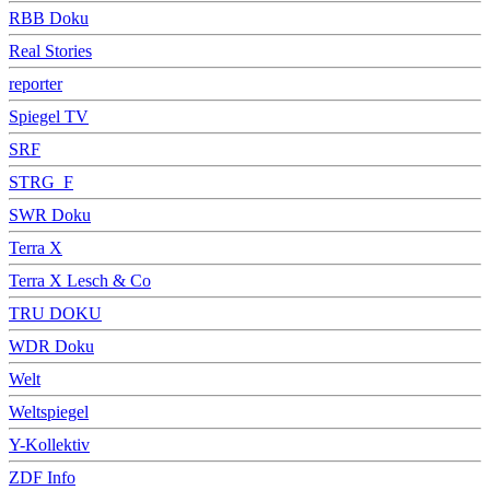
RBB Doku
Real Stories
reporter
Spiegel TV
SRF
STRG_F
SWR Doku
Terra X
Terra X Lesch & Co
TRU DOKU
WDR Doku
Welt
Weltspiegel
Y-Kollektiv
ZDF Info