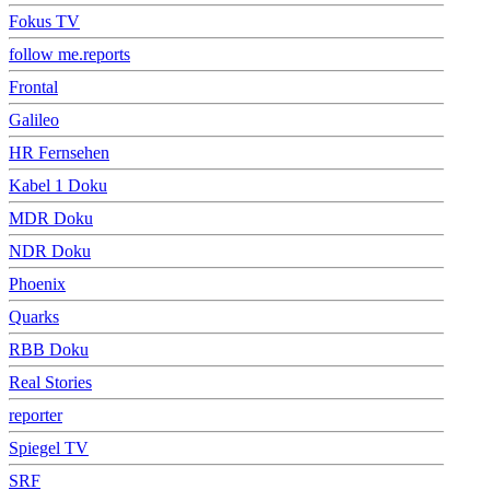
Fokus TV
follow me.reports
Frontal
Galileo
HR Fernsehen
Kabel 1 Doku
MDR Doku
NDR Doku
Phoenix
Quarks
RBB Doku
Real Stories
reporter
Spiegel TV
SRF