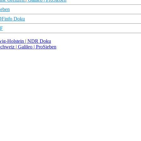
ieben
ZDFinfo Doku
_F
eswig-Holstein | NDR Doku
hweiz | Galileo | ProSieben