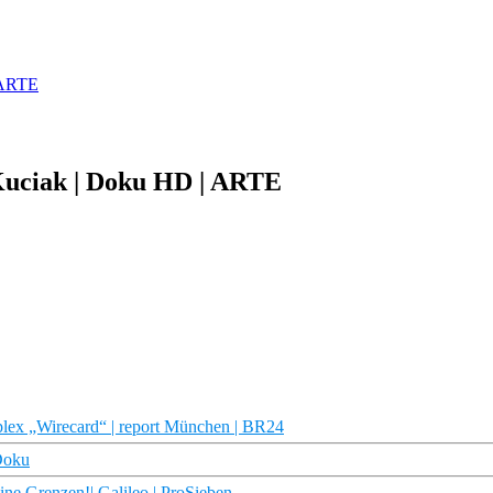
 ARTE
Kuciak | Doku HD | ARTE
ex „Wirecard“ | report München | BR24
Doku
ne Grenzen!| Galileo | ProSieben