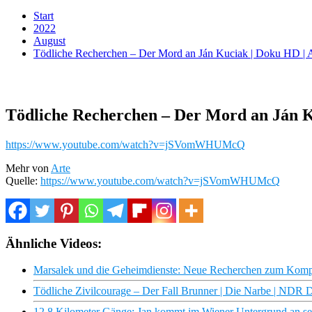
Start
2022
August
Tödliche Recherchen – Der Mord an Ján Kuciak | Doku HD |
Tödliche Recherchen – Der Mord an Ján 
https://www.youtube.com/watch?v=jSVomWHUMcQ
Mehr von
Arte
Quelle:
https://www.youtube.com/watch?v=jSVomWHUMcQ
Ähnliche Videos:
Marsalek und die Geheimdienste: Neue Recherchen zum Kompl
Tödliche Zivilcourage – Der Fall Brunner | Die Narbe | NDR 
12,8 Kilometer Gänge: Jan kommt im Wiener Untergrund an sei