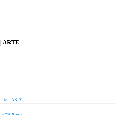
 | ARTE
Karten | ARTE
cus TV Reportage