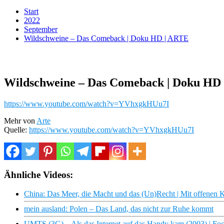
Start
2022
September
Wildschweine – Das Comeback | Doku HD | ARTE
Wildschweine – Das Comeback | Doku HD
https://www.youtube.com/watch?v=YVhxgkHUu7I
Mehr von
Arte
Quelle:
https://www.youtube.com/watch?v=YVhxgkHUu7I
Ähnliche Videos:
China: Das Meer, die Macht und das (Un)Recht | Mit offenen 
mein ausland: Polen – Das Land, das nicht zur Ruhe kommt
UMTS (3G) – Als das Internet auf das Handy kam (2003) | Fo