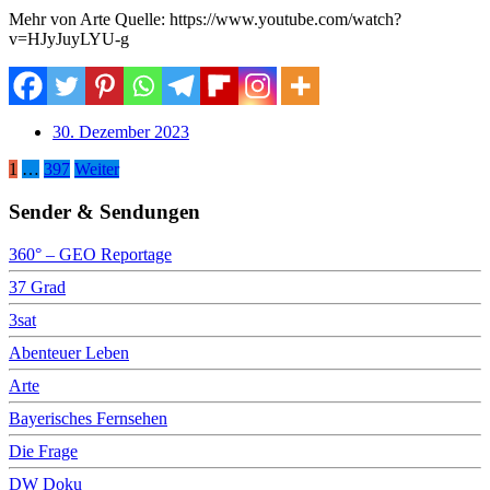
Mehr von Arte Quelle: https://www.youtube.com/watch?
v=HJyJuyLYU-g
30. Dezember 2023
Seitennummerierung
1
…
397
Weiter
der
Sender & Sendungen
Beiträge
360° – GEO Reportage
37 Grad
3sat
Abenteuer Leben
Arte
Bayerisches Fernsehen
Die Frage
DW Doku