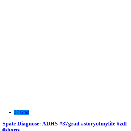
37 Grad
Späte Diagnose: ADHS #37grad #storyofmylife #zdf
#shorts