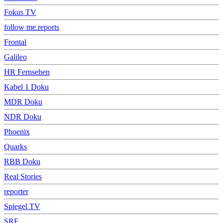
Fokus TV
follow me.reports
Frontal
Galileo
HR Fernsehen
Kabel 1 Doku
MDR Doku
NDR Doku
Phoenix
Quarks
RBB Doku
Real Stories
reporter
Spiegel TV
SRF