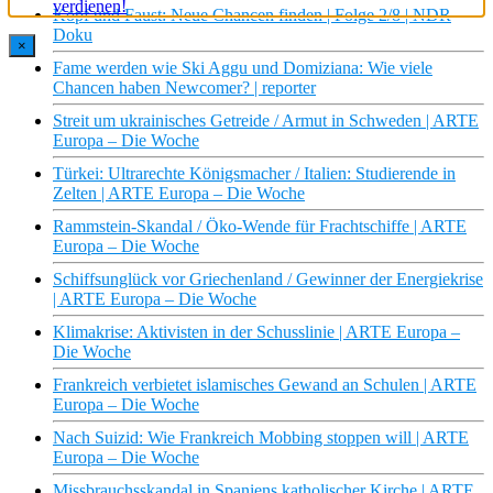
Kopf und Faust: Neue Chancen finden | Folge 2/8 | NDR
Doku
×
Fame werden wie Ski Aggu und Domiziana: Wie viele
Chancen haben Newcomer? | reporter
Streit um ukrainisches Getreide / Armut in Schweden | ARTE
Europa – Die Woche
Türkei: Ultrarechte Königsmacher / Italien: Studierende in
Zelten | ARTE Europa – Die Woche
Rammstein-Skandal / Öko-Wende für Frachtschiffe | ARTE
Europa – Die Woche
Schiffsunglück vor Griechenland / Gewinner der Energiekrise
| ARTE Europa – Die Woche
Klimakrise: Aktivisten in der Schusslinie | ARTE Europa –
Die Woche
Frankreich verbietet islamisches Gewand an Schulen | ARTE
Europa – Die Woche
Nach Suizid: Wie Frankreich Mobbing stoppen will | ARTE
Europa – Die Woche
Missbrauchsskandal in Spaniens katholischer Kirche | ARTE