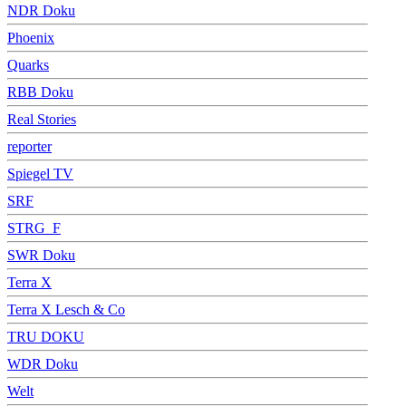
NDR Doku
Phoenix
Quarks
RBB Doku
Real Stories
reporter
Spiegel TV
SRF
STRG_F
SWR Doku
Terra X
Terra X Lesch & Co
TRU DOKU
WDR Doku
Welt