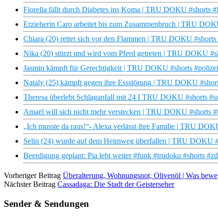
Fiorella fällt durch Diabetes ins Koma | TRU DOKU #shorts #
Erzieherin Caro arbeitet bis zum Zusammenbruch | TRU DOKU
Chiara (20) rettet sich vor den Flammen | TRU DOKU #shorts
Nika (20) stürzt und wird vom Pferd getreten | TRU DOKU #sh
Jasmin kämpft für Gerechtigkeit | TRU DOKU #shorts #polizei
Nataly (25) kämpft gegen ihre Essstörung | TRU DOKU #short
Theresa überlebt Schlaganfall mit 24 I TRU DOKU #shorts #sc
Amaël will sich nicht mehr verstecken | TRU DOKU #shorts #
„Ich musste da raus!“- Alexa verlässt ihre Familie | TRU DOK
Selin (24) wurde auf dem Heimweg überfallen | TRU DOKU #s
Beerdigung geplant: Pia lebt weiter #funk #trudoku #shorts #zd
Vorheriger Beitrag
Überalterung, Wohnungsnot, Olivenöl | Was bew
Nächster Beitrag
Cassadaga: Die Stadt der Geisterseher
Sender & Sendungen