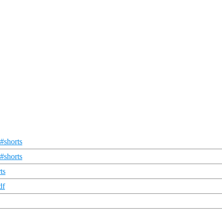
#shorts
#shorts
ts
df