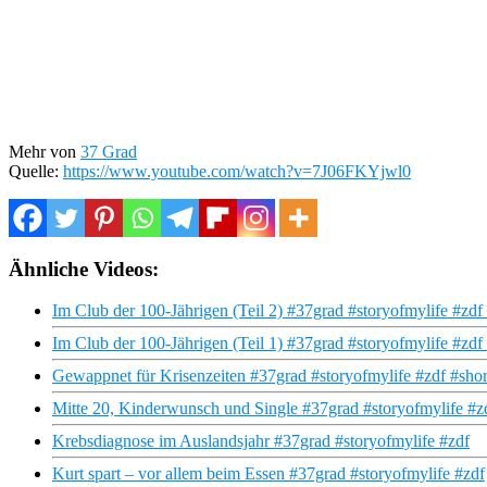
Mehr von
37 Grad
Quelle:
https://www.youtube.com/watch?v=7J06FKYjwl0
Ähnliche Videos:
Im Club der 100-Jährigen (Teil 2) #37grad #storyofmylife #zdf 
Im Club der 100-Jährigen (Teil 1) #37grad #storyofmylife #zdf 
Gewappnet für Krisenzeiten #37grad #storyofmylife #zdf #shor
Mitte 20, Kinderwunsch und Single #37grad #storyofmylife #z
Krebsdiagnose im Auslandsjahr #37grad #storyofmylife #zdf
Kurt spart – vor allem beim Essen #37grad #storyofmylife #zdf