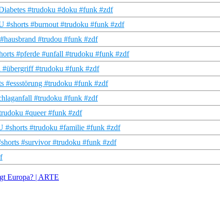
Diabetes #trudoku #doku #funk #zdf
 #shorts #burnout #trudoku #funk #zdf
 #hausbrand #trudou #funk #zdf
orts #pferde #unfall #trudoku #funk #zdf
 #übergriff #trudoku #funk #zdf
s #essstörung #trudoku #funk #zdf
hlaganfall #trudoku #funk #zdf
trudoku #queer #funk #zdf
U #shorts #trudoku #familie #funk #zdf
horts #survivor #trudoku #funk #zdf
f
egt Europa? | ARTE