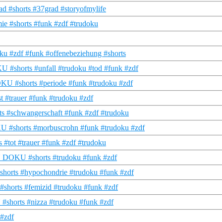
rad #shorts #37grad #storyofmylife
ie #shorts #funk #zdf #trudoku
ku #zdf #funk #offenebeziehung #shorts
 #shorts #unfall #trudoku #tod #funk #zdf
OKU #shorts #periode #funk #trudoku #zdf
 #trauer #funk #trudoku #zdf
s #schwangerschaft #funk #zdf #trudoku
U #shorts #morbuscrohn #funk #trudoku #zdf
 #tot #trauer #funk #zdf #trudoku
TRU DOKU #shorts #trudoku #funk #zdf
shorts #hypochondrie #trudoku #funk #zdf
#shorts #femizid #trudoku #funk #zdf
 #shorts #nizza #trudoku #funk #zdf
 #zdf