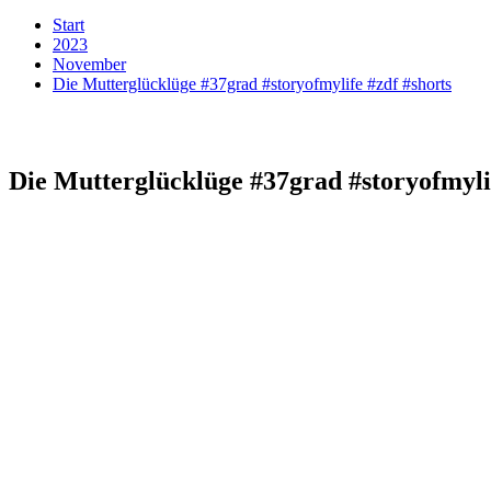
Start
2023
November
Die Mutterglücklüge #37grad #storyofmylife #zdf #shorts
Die Mutterglücklüge #37grad #storyofmylif