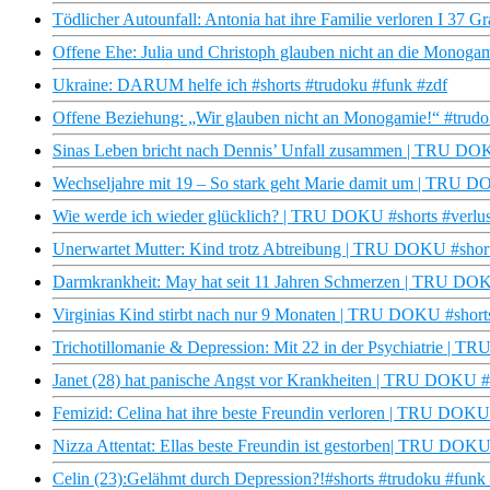
Tödlicher Autounfall: Antonia hat ihre Familie verloren I 37 G
Offene Ehe: Julia und Christoph glauben nicht an die Monogam
Ukraine: DARUM helfe ich #shorts #trudoku #funk #zdf
Offene Beziehung: „Wir glauben nicht an Monogamie!“ #trudo
Sinas Leben bricht nach Dennis’ Unfall zusammen | TRU DOKU
Wechseljahre mit 19 – So stark geht Marie damit um | TRU D
Wie werde ich wieder glücklich? | TRU DOKU #shorts #verlust
Unerwartet Mutter: Kind trotz Abtreibung | TRU DOKU #short
Darmkrankheit: May hat seit 11 Jahren Schmerzen | TRU DOK
Virginias Kind stirbt nach nur 9 Monaten | TRU DOKU #shorts
Trichotillomanie & Depression: Mit 22 in der Psychiatrie | 
Janet (28) hat panische Angst vor Krankheiten | TRU DOKU #
Femizid: Celina hat ihre beste Freundin verloren | TRU DOKU
Nizza Attentat: Ellas beste Freundin ist gestorben| TRU DOKU
Celin (23):Gelähmt durch Depression?!#shorts #trudoku #funk