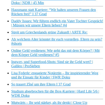
Doku | NDR | 45 Min
Hausmann statt Karriere: “Wir halten unseren Frauen den
Rücken frei!” I 37 Grad
Daddy Issues: Wir führen endlich ein Vater Tochter Gespräch!
| Müssen wir unsere Eltern lieben? #4
Streit um Griechenlands grüne Zukunft | ARTE Re:
Ab welchem Alter könntet ihr euch vorstellen, Eltern zu sein?
#shorts
Online Geld verdienen: Wie geht das mit dem Körper? | Mit
dem Körper Geld verdienen? #5
Ingwer- und Superfood-Shots: Sind sie ihr Geld wert? |
Galileo | ProSieben
Lisa Federle: engagierte Notärztin – Ihr inspirierender Weg
und ihr Einsatz für Kinder | SWR Doku
So trauert Zîné um ihre Eltern I 37 Grad
Studium abgebrochen für die Box-Karriere | Hard Life 5/6 |
WDR Doku
Mutwärts – Ihr seid stärker, als ihr denkt | Close Up