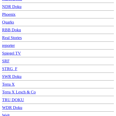
NDR Doku
Phoenix
Quarks
RBB Doku
Real Stories
reporter
Spiegel TV
SRF
STRG_F
SWR Doku
Terra X
Terra X Lesch & Co
TRU DOKU
WDR Doku
Welt