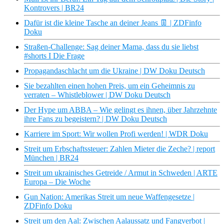
Kontrovers | BR24
Dafür ist die kleine Tasche an deiner Jeans 👖 | ZDFinfo
Doku
Straßen-Challenge: Sag deiner Mama, dass du sie liebst
#shorts I Die Frage
Propagandaschlacht um die Ukraine | DW Doku Deutsch
Sie bezahlten einen hohen Preis, um ein Geheimnis zu
verraten – Whistleblower | DW Doku Deutsch
Der Hype um ABBA – Wie gelingt es ihnen, über Jahrzehnte
ihre Fans zu begeistern? | DW Doku Deutsch
Karriere im Sport: Wir wollen Profi werden! | WDR Doku
Streit um Erbschaftssteuer: Zahlen Mieter die Zeche? | report
München | BR24
Streit um ukrainisches Getreide / Armut in Schweden | ARTE
Europa – Die Woche
Gun Nation: Amerikas Streit um neue Waffengesetze |
ZDFinfo Doku
Streit um den Aal: Zwischen Aalaussatz und Fangverbot |