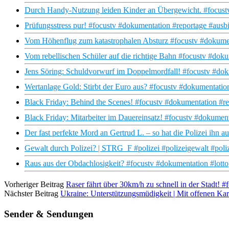
Durch Handy-Nutzung leiden Kinder an Übergewicht. #focustv
Prüfungsstress pur! #focustv #dokumentation #reportage #ausbi
Vom Höhenflug zum katastrophalen Absturz #focustv #dokumen
Vom rebellischen Schüler auf die richtige Bahn #focustv #doku
Jens Söring: Schuldvorwurf im Doppelmordfall! #focustv #doku
Wertanlage Gold: Stirbt der Euro aus? #focustv #dokumentatio
Black Friday: Behind the Scenes! #focustv #dokumentation #re
Black Friday: Mitarbeiter im Dauereinsatz! #focustv #dokumen
Der fast perfekte Mord an Gertrud L. – so hat die Polizei ihn au
Gewalt durch Polizei? | STRG_F #polizei #polizeigewalt #poliz
Raus aus der Obdachlosigkeit? #focustv #dokumentation #lotto
Vorheriger Beitrag
Raser fährt über 30km/h zu schnell in der Stadt! 
Nächster Beitrag
Ukraine: Unterstützungsmüdigkeit | Mit offenen Ka
Sender & Sendungen