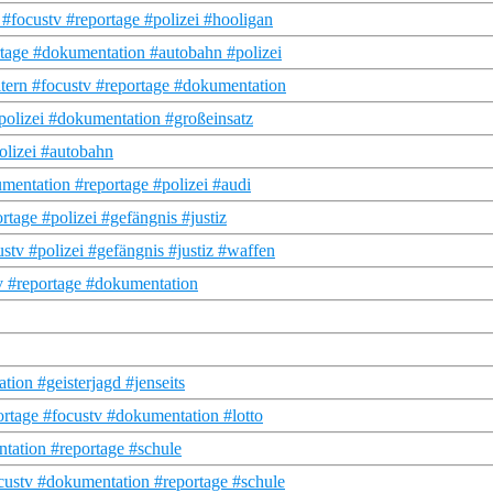
#focustv #reportage #polizei #hooligan
tage #dokumentation #autobahn #polizei
ltern #focustv #reportage #dokumentation
polizei #dokumentation #großeinsatz
olizei #autobahn
mentation #reportage #polizei #audi
tage #polizei #gefängnis #justiz
tv #polizei #gefängnis #justiz #waffen
tv #reportage #dokumentation
ion #geisterjagd #jenseits
rtage #focustv #dokumentation #lotto
tation #reportage #schule
custv #dokumentation #reportage #schule