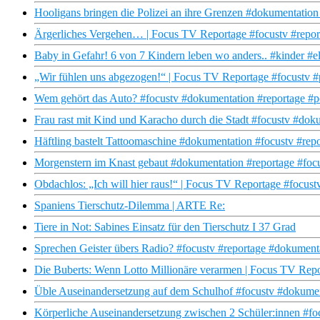
Hooligans bringen die Polizei an ihre Grenzen #dokumentation 
Ärgerliches Vergehen… | Focus TV Reportage #focustv #repor
Baby in Gefahr! 6 von 7 Kindern leben wo anders.. #kinder #e
„Wir fühlen uns abgezogen!“ | Focus TV Reportage #focustv #
Wem gehört das Auto? #focustv #dokumentation #reportage #p
Frau rast mit Kind und Karacho durch die Stadt #focustv #doku
Häftling bastelt Tattoomaschine #dokumentation #focustv #repor
Morgenstern im Knast gebaut #dokumentation #reportage #focus
Obdachlos: „Ich will hier raus!“ | Focus TV Reportage #focus
Spaniens Tierschutz-Dilemma | ARTE Re:
Tiere in Not: Sabines Einsatz für den Tierschutz I 37 Grad
Sprechen Geister übers Radio? #focustv #reportage #dokumentat
Die Buberts: Wenn Lotto Millionäre verarmen | Focus TV Repo
Üble Auseinandersetzung auf dem Schulhof #focustv #dokumen
Körperliche Auseinandersetzung zwischen 2 Schüler:innen #fo