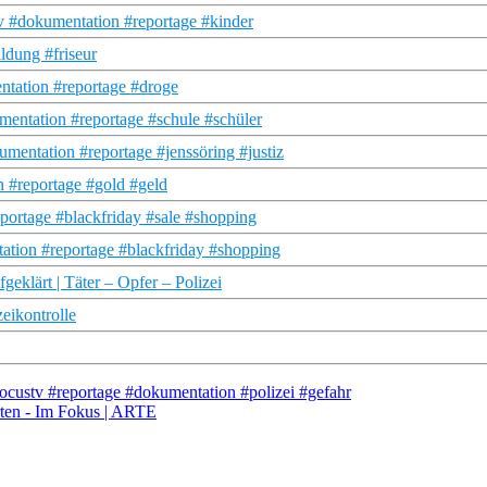
 #dokumentation #reportage #kinder
ldung #friseur
tation #reportage #droge
mentation #reportage #schule #schüler
mentation #reportage #jenssöring #justiz
n #reportage #gold #geld
portage #blackfriday #sale #shopping
tation #reportage #blackfriday #shopping
fgeklärt | Täter – Opfer – Polizei
eikontrolle
#focustv #reportage #dokumentation #polizei #gefahr
rten - Im Fokus | ARTE