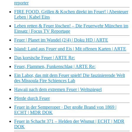
reporter
FIRE FOOD. Grillen & Kochen direkt im Feuer! | Abenteuer
Leben | Kabel Eins
Leben retten & Feuer löschen! – Die Feuerwehr München im
Einsatz | Focus TV Reportage
Feuer | Planet im Wandel (2/4) | Doku HD | ARTE
Island: Land aus Feuer und Eis | Mit offenen Karten | ARTE
Das korsische Feuer | ARTE Re:
Feuer, Flammen, Funkenschlag | ARTE Re:
Ein Labor, das mit dem Feuer spielt! Die faszinierende Welt
des Missoula Fire Schiences Lab
Hawaii nach dem extremen Feuer | Weltspiegel
Pferde durch Feuer
Feuer in der Semperoper · Der große Brand von 1869 |
ECHT | MDR DOK
Feuer in Schacht 371 – Helden der Wismut | ECHT | MDR
DOK