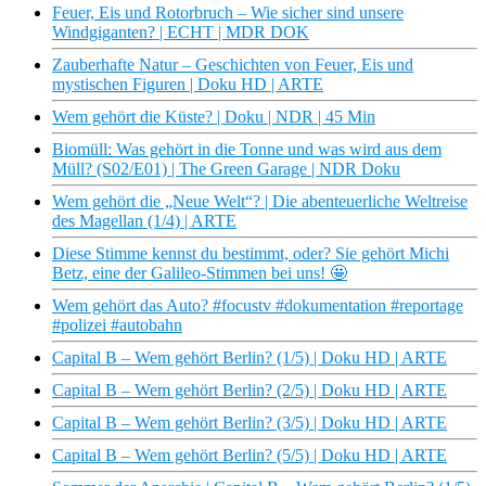
Feuer, Eis und Rotorbruch – Wie sicher sind unsere
Windgiganten? | ECHT | MDR DOK
Zauberhafte Natur – Geschichten von Feuer, Eis und
mystischen Figuren | Doku HD | ARTE
Wem gehört die Küste? | Doku | NDR | 45 Min
Biomüll: Was gehört in die Tonne und was wird aus dem
Müll? (S02/E01) | The Green Garage | NDR Doku
Wem gehört die „Neue Welt“? | Die abenteuerliche Weltreise
des Magellan (1/4) | ARTE
Diese Stimme kennst du bestimmt, oder? Sie gehört Michi
Betz, eine der Galileo-Stimmen bei uns! 🤩
Wem gehört das Auto? #focustv #dokumentation #reportage
#polizei #autobahn
Capital B – Wem gehört Berlin? (1/5) | Doku HD | ARTE
Capital B – Wem gehört Berlin? (2/5) | Doku HD | ARTE
Capital B – Wem gehört Berlin? (3/5) | Doku HD | ARTE
Capital B – Wem gehört Berlin? (5/5) | Doku HD | ARTE