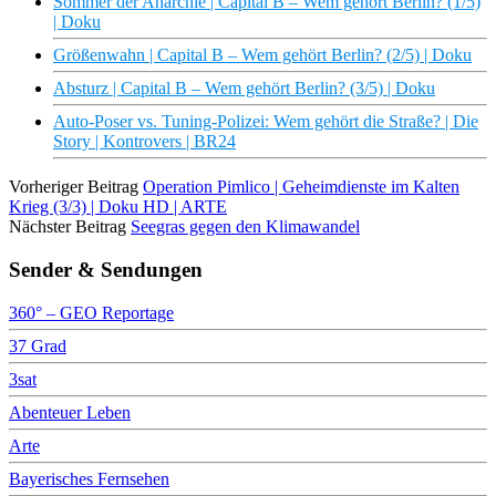
Sommer der Anarchie | Capital B – Wem gehört Berlin? (1/5)
| Doku
Größenwahn | Capital B – Wem gehört Berlin? (2/5) | Doku
Absturz | Capital B – Wem gehört Berlin? (3/5) | Doku
Auto-Poser vs. Tuning-Polizei: Wem gehört die Straße? | Die
Story | Kontrovers | BR24
Vorheriger Beitrag
Operation Pimlico | Geheimdienste im Kalten
Krieg (3/3) | Doku HD | ARTE
Nächster Beitrag
Seegras gegen den Klimawandel
Sender & Sendungen
360° – GEO Reportage
37 Grad
3sat
Abenteuer Leben
Arte
Bayerisches Fernsehen