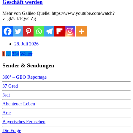
Geschäft werden
Mehr von Galileo Quelle: https://www.youtube.com/watch?
v=gk5ak1QvCZg
28. Juli 2026
Seitennummerierung
1
…
234
Weiter
der
Sender & Sendungen
Beiträge
360° – GEO Reportage
37 Grad
3sat
Abenteuer Leben
Arte
Bayerisches Fernsehen
Die Frage