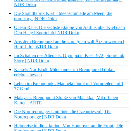
NDR Doku
Die Strandfabrik Kiel – Ideenschmiede am Meer | die
nordstory | NDR Doku
Ocean Race: Die sechste Etappe von Aarhus über Kiel nach
Den Haag | Sportclub | NDR Doku
Aus dem Brennpunkt an die Uni: Şilan will Ärztin werden |
Hard Life | WDR Doku
Im Schatten des Attentats: Olympia in Kiel 1972 | Sportclub
Story | NDR Doku
Kassels Nordstadt: Miteinander im Brennpunkt | doku |
erlebnis hessen
Leben im Brennpunkt: Manuela räumt mit Vorurteilen auf I
37 Grad
Malaysia: Brennpunkt Straße von Malakka | Mit offenen
Karten | ARTE
Die Nordreportage: Und links die Ozeanriesen! | Die
Nordreportage | NDR Doku
Heimreise in die Ukraine: Von Hannover an die Front | Die
Nordreportage | NDR Doku