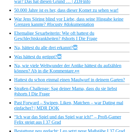
war? Das hat diesen Grund … | ZDFinfo
50.000 Jahre ist es her, dass dieser Komet zu sehen war!
War Jens Söring blind vor Liebe, dass seine Hingabe keine
Grenzen kannte? #focustv #dokumentation
Ehemalige Sexarbeiterin: Wie oft hattest du
Geschlechtskrankheiten? #shorts I Die Frage
Na, hättest du alle drei erkannt?😇
Was hättest du getippt?😇
Na, wie viele Weltwunder der Antike hättest du aufzählen
können? Ab in die Kommentare.👀
Hattest du schon einmal einen Maulwurf in deinem Garten?
Straßen-Challenge: Sag deiner Mama, dass du sie liebst
#shorts I Die Frage
Past Forward – Swipen, Liken, Matchen – war Dating mal
einfacher? | MDR DOK
“Ich war das Spiel und das Spiel war ich!” – Profi-Gamer
Felix steigt aus I 37 Grad
Bestattung neu gedacht: Leo setzt neue Maßstäbe I 37 Grad