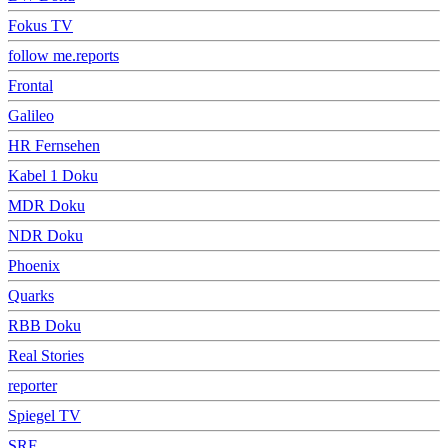
Fokus TV
follow me.reports
Frontal
Galileo
HR Fernsehen
Kabel 1 Doku
MDR Doku
NDR Doku
Phoenix
Quarks
RBB Doku
Real Stories
reporter
Spiegel TV
SRF