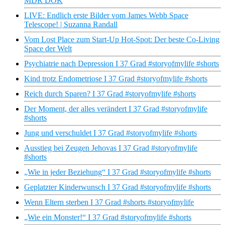
MDR DOK
LIVE: Endlich erste Bilder vom James Webb Space
Telescope! | Suzanna Randall
Vom Lost Place zum Start-Up Hot-Spot: Der beste Co-Living
Space der Welt
Psychiatrie nach Depression I 37 Grad #storyofmylife #shorts
Kind trotz Endometriose I 37 Grad #storyofmylife #shorts
Reich durch Sparen? I 37 Grad #storyofmylife #shorts
Der Moment, der alles verändert I 37 Grad #storyofmylife
#shorts
Jung und verschuldet I 37 Grad #storyofmylife #shorts
Ausstieg bei Zeugen Jehovas I 37 Grad #storyofmylife
#shorts
„Wie in jeder Beziehung“ I 37 Grad #storyofmylife #shorts
Geplatzter Kinderwunsch I 37 Grad #storyofmylife #shorts
Wenn Eltern sterben I 37 Grad #shorts #storyofmylife
„Wie ein Monster!“ I 37 Grad #storyofmylife #shorts