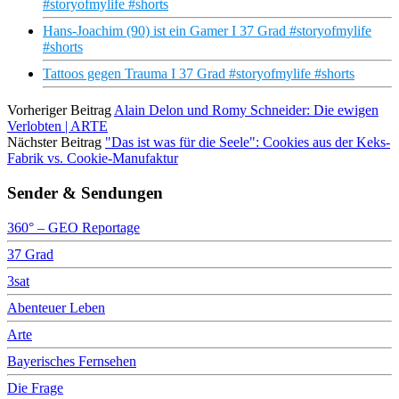
#storyofmylife #shorts
Hans-Joachim (90) ist ein Gamer I 37 Grad #storyofmylife
#shorts
Tattoos gegen Trauma I 37 Grad #storyofmylife #shorts
Vorheriger Beitrag
Alain Delon und Romy Schneider: Die ewigen
Verlobten | ARTE
Nächster Beitrag
"Das ist was für die Seele": Cookies aus der Keks-
Fabrik vs. Cookie-Manufaktur
Sender & Sendungen
360° – GEO Reportage
37 Grad
3sat
Abenteuer Leben
Arte
Bayerisches Fernsehen
Die Frage