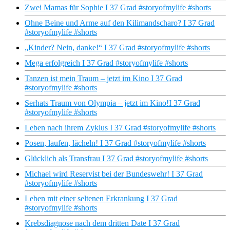
Zwei Mamas für Sophie I 37 Grad #storyofmylife #shorts
Ohne Beine und Arme auf den Kilimandscharo? I 37 Grad
#storyofmylife #shorts
„Kinder? Nein, danke!“ I 37 Grad #storyofmylife #shorts
Mega erfolgreich I 37 Grad #storyofmylife #shorts
Tanzen ist mein Traum – jetzt im Kino I 37 Grad
#storyofmylife #shorts
Serhats Traum von Olympia – jetzt im Kino!I 37 Grad
#storyofmylife #shorts
Leben nach ihrem Zyklus I 37 Grad #storyofmylife #shorts
Posen, laufen, lächeln! I 37 Grad #storyofmylife #shorts
Glücklich als Transfrau I 37 Grad #storyofmylife #shorts
Michael wird Reservist bei der Bundeswehr! I 37 Grad
#storyofmylife #shorts
Leben mit einer seltenen Erkrankung I 37 Grad
#storyofmylife #shorts
Krebsdiagnose nach dem dritten Date I 37 Grad