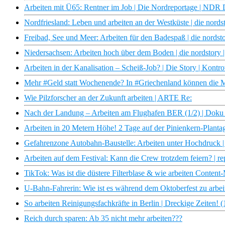
Arbeiten mit Ü65: Rentner im Job | Die Nordreportage | NDR
Nordfriesland: Leben und arbeiten an der Westküste | die nor
Freibad, See und Meer: Arbeiten für den Badespaß | die nord
Niedersachsen: Arbeiten hoch über dem Boden | die nordstor
Arbeiten in der Kanalisation – Scheiß-Job? | Die Story | Kontr
Mehr #Geld statt Wochenende? In #Griechenland können die Me
Wie Pilzforscher an der Zukunft arbeiten | ARTE Re:
Nach der Landung – Arbeiten am Flughafen BER (1/2) | Doku 
Arbeiten in 20 Metern Höhe! 2 Tage auf der Pinienkern-Plantag
Gefahrenzone Autobahn-Baustelle: Arbeiten unter Hochdruck |
Arbeiten auf dem Festival: Kann die Crew trotzdem feiern? | re
TikTok: Was ist die düstere Filterblase & wie arbeiten Content-
U-Bahn-Fahrerin: Wie ist es während dem Oktoberfest zu arbei
So arbeiten Reinigungsfachkräfte in Berlin | Dreckige Zeiten! 
Reich durch sparen: Ab 35 nicht mehr arbeiten???