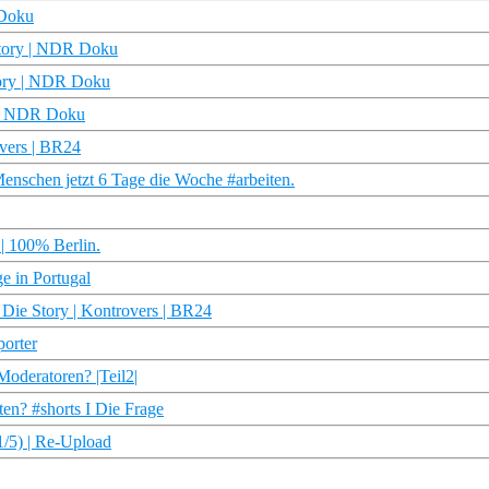
 Doku
dstory | NDR Doku
story | NDR Doku
y | NDR Doku
overs | BR24
nschen jetzt 6 Tage die Woche #arbeiten.
| 100% Berlin.
e in Portugal
 Die Story | Kontrovers | BR24
porter
Moderatoren? |Teil2|
ten? #shorts I Die Frage
(1/5) | Re-Upload