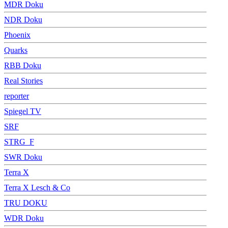
MDR Doku
NDR Doku
Phoenix
Quarks
RBB Doku
Real Stories
reporter
Spiegel TV
SRF
STRG_F
SWR Doku
Terra X
Terra X Lesch & Co
TRU DOKU
WDR Doku