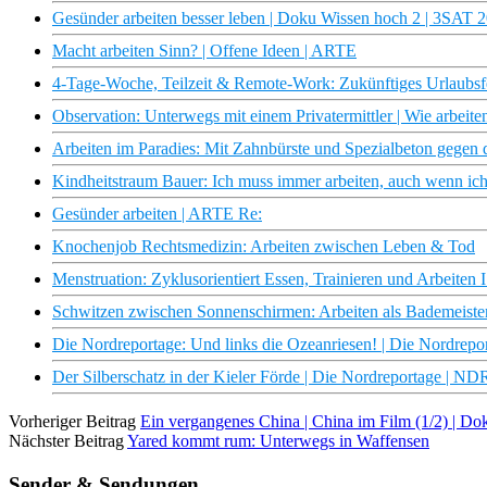
Gesünder arbeiten besser leben | Doku Wissen hoch 2 | 3SAT 
Macht arbeiten Sinn? | Offene Ideen | ARTE
4-Tage-Woche, Teilzeit & Remote-Work: Zukünftiges Urlaubsfee
Observation: Unterwegs mit einem Privatermittler | Wie arbeite
Arbeiten im Paradies: Mit Zahnbürste und Spezialbeton gegen 
Kindheitstraum Bauer: Ich muss immer arbeiten, auch wenn ich 
Gesünder arbeiten | ARTE Re:
Knochenjob Rechtsmedizin: Arbeiten zwischen Leben & Tod
Menstruation: Zyklusorientiert Essen, Trainieren und Arbeiten 
Schwitzen zwischen Sonnenschirmen: Arbeiten als Bademeister
Die Nordreportage: Und links die Ozeanriesen! | Die Nordrep
Der Silberschatz in der Kieler Förde | Die Nordreportage | N
Vorheriger Beitrag
Ein vergangenes China | China im Film (1/2) | 
Nächster Beitrag
Yared kommt rum: Unterwegs in Waffensen
Sender & Sendungen