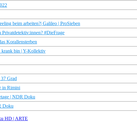
2022
ling beim arbeiten?| Galileo | ProSieben
n Privatdetektiv:innen? #DieFrage
das Korallensterben
krank bin | Y-Kollektiv
I 37 Grad
 in Rimini
ortage | NDR Doku
DR Doku
Doku HD | ARTE