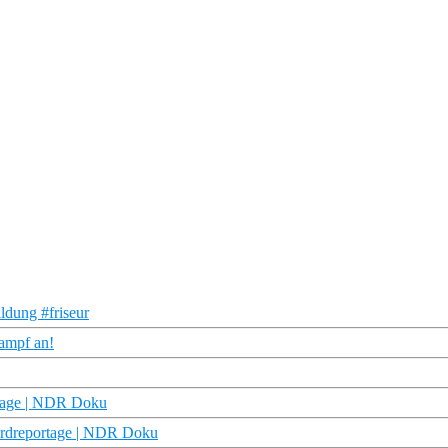
ldung #friseur
Kampf an!
rtage | NDR Doku
ordreportage | NDR Doku