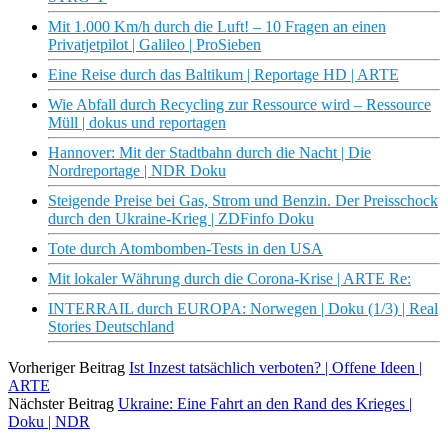
Mit 1.000 Km/h durch die Luft! – 10 Fragen an einen
Privatjetpilot | Galileo | ProSieben
Eine Reise durch das Baltikum | Reportage HD | ARTE
Wie Abfall durch Recycling zur Ressource wird – Ressource
Müll | dokus und reportagen
Hannover: Mit der Stadtbahn durch die Nacht | Die
Nordreportage | NDR Doku
Steigende Preise bei Gas, Strom und Benzin. Der Preisschock
durch den Ukraine-Krieg | ZDFinfo Doku
Tote durch Atombomben-Tests in den USA
Mit lokaler Währung durch die Corona-Krise | ARTE Re:
INTERRAIL durch EUROPA: Norwegen | Doku (1/3) | Real
Stories Deutschland
Vorheriger Beitrag
Ist Inzest tatsächlich verboten? | Offene Ideen |
ARTE
Nächster Beitrag
Ukraine: Eine Fahrt an den Rand des Krieges |
Doku | NDR