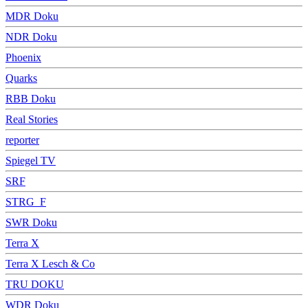
MDR Doku
NDR Doku
Phoenix
Quarks
RBB Doku
Real Stories
reporter
Spiegel TV
SRF
STRG_F
SWR Doku
Terra X
Terra X Lesch & Co
TRU DOKU
WDR Doku