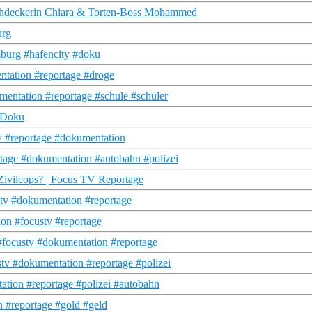
achdeckerin Chiara & Torten-Boss Mohammed
urg
mburg #hafencity #doku
tation #reportage #droge
mentation #reportage #schule #schüler
 Doku
tv #reportage #dokumentation
tage #dokumentation #autobahn #polizei
Zivilcops? | Focus TV Reportage
stv #dokumentation #reportage
on #focustv #reportage
#focustv #dokumentation #reportage
tv #dokumentation #reportage #polizei
tation #reportage #polizei #autobahn
n #reportage #gold #geld