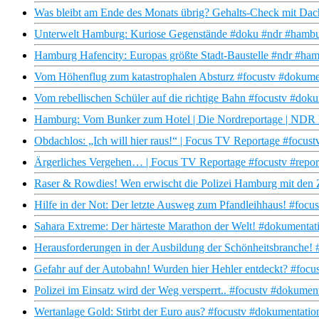
Was bleibt am Ende des Monats übrig? Gehalts-Check mit D
Unterwelt Hamburg: Kuriose Gegenstände #doku #ndr #hamb
Hamburg Hafencity: Europas größte Stadt-Baustelle #ndr #ha
Vom Höhenflug zum katastrophalen Absturz #focustv #dokumen
Vom rebellischen Schüler auf die richtige Bahn #focustv #doku
Hamburg: Vom Bunker zum Hotel | Die Nordreportage | NDR
Obdachlos: „Ich will hier raus!“ | Focus TV Reportage #focus
Ärgerliches Vergehen… | Focus TV Reportage #focustv #repor
Raser & Rowdies! Wen erwischt die Polizei Hamburg mit den 
Hilfe in der Not: Der letzte Ausweg zum Pfandleihhaus! #focu
Sahara Extreme: Der härteste Marathon der Welt! #dokumentati
Herausforderungen in der Ausbildung der Schönheitsbranche! 
Gefahr auf der Autobahn! Wurden hier Hehler entdeckt? #focus
Polizei im Einsatz wird der Weg versperrt.. #focustv #dokumen
Wertanlage Gold: Stirbt der Euro aus? #focustv #dokumentatio