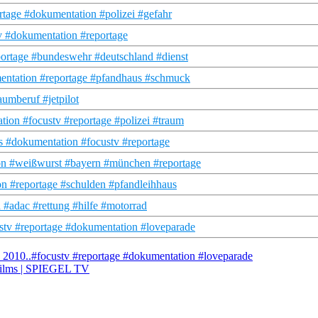
ortage #dokumentation #polizei #gefahr
v #dokumentation #reportage
ortage #bundeswehr #deutschland #dienst
mentation #reportage #pfandhaus #schmuck
aumberuf #jetpilot
tion #focustv #reportage #polizei #traum
s #dokumentation #focustv #reportage
ion #weißwurst #bayern #münchen #reportage
n #reportage #schulden #pfandleihhaus
 #adac #rettung #hilfe #motorrad
stv #reportage #dokumentation #loveparade
 2010..#focustv #reportage #dokumentation #loveparade
-Films | SPIEGEL TV