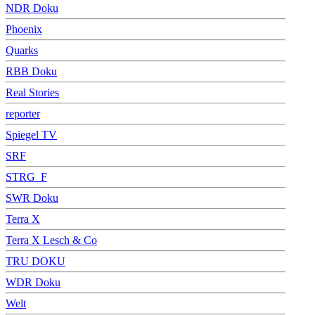
NDR Doku
Phoenix
Quarks
RBB Doku
Real Stories
reporter
Spiegel TV
SRF
STRG_F
SWR Doku
Terra X
Terra X Lesch & Co
TRU DOKU
WDR Doku
Welt