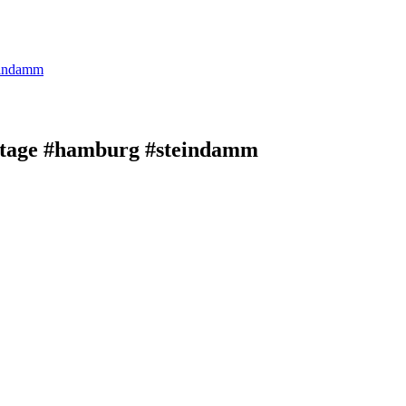
eindamm
rtage #hamburg #steindamm