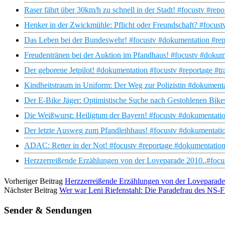
Raser fährt über 30km/h zu schnell in der Stadt! #focustv #rep
Henker in der Zwickmühle: Pflicht oder Freundschaft? #focust
Das Leben bei der Bundeswehr! #focustv #dokumentation #rep
Freudentränen bei der Auktion im Pfandhaus! #focustv #doku
Der geborene Jetpilot! #dokumentation #focustv #reportage #tr
Kindheitstraum in Uniform: Der Weg zur Polizistin #dokumenta
Der E-Bike Jäger: Optimistische Suche nach Gestohlenen Bike
Die Weißwurst: Heiligtum der Bayern! #focustv #dokumentat
Der letzte Ausweg zum Pfandleihhaus! #focustv #dokumentatio
ADAC: Retter in der Not! #focustv #reportage #dokumentation
Herzzerreißende Erzählungen von der Loveparade 2010..#focu
Vorheriger Beitrag
Herzzerreißende Erzählungen von der Loveparade
Nächster Beitrag
Wer war Leni Riefenstahl: Die Paradefrau des NS
Sender & Sendungen