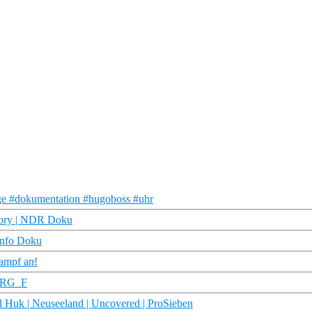
age #dokumentation #hugoboss #uhr
tory | NDR Doku
info Doku
Kampf an!
STRG_F
 Huk | Neuseeland | Uncovered | ProSieben