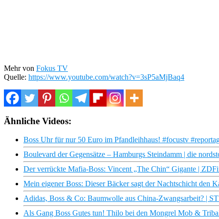
Mehr von
Fokus TV
Quelle:
https://www.youtube.com/watch?v=3sP5aMjBaq4
Ähnliche Videos:
Boss Uhr für nur 50 Euro im Pfandleihhaus! #focustv #report
Boulevard der Gegensätze – Hamburgs Steindamm | die nords
Der verrückte Mafia-Boss: Vincent „The Chin“ Gigante | ZDF
Mein eigener Boss: Dieser Bäcker sagt der Nachtschicht den 
Adidas, Boss & Co: Baumwolle aus China-Zwangsarbeit? | 
Als Gang Boss Gutes tun! Thilo bei den Mongrel Mob & Tribal