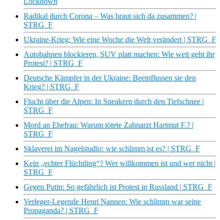
Lockdown
Radikal durch Corona – Was braut sich da zusammen? |
STRG_F
Ukraine-Krieg: Wie eine Woche die Welt verändert | STRG_F
Autobahnen blockieren, SUV platt machen: Wie weit geht ihr
Protest? | STRG_F
Deutsche Kämpfer in der Ukraine: Beeinflussen sie den
Krieg? | STRG_F
Flucht über die Alpen: In Sneakern durch den Tiefschnee |
STRG_F
Mord an Ehefrau: Warum tötete Zahnarzt Hartmut F.? |
STRG_F
Sklaverei im Nagelstudio: wie schlimm ist es? | STRG_F
Kein „echter Flüchtling“? Wer willkommen ist und wer nicht |
STRG_F
Gegen Putin: So gefährlich ist Protest in Russland | STRG_F
Verleger-Legende Henri Nannen: Wie schlimm war seine
Propaganda? | STRG_F