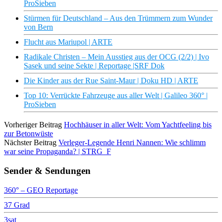
ProSieben
Stürmen für Deutschland – Aus den Trümmern zum Wunder
von Bern
Flucht aus Mariupol | ARTE
Radikale Christen – Mein Ausstieg aus der OCG (2/2) | Ivo
Sasek und seine Sekte | Reportage |SRF Dok
Die Kinder aus der Rue Saint-Maur | Doku HD | ARTE
Top 10: Verrückte Fahrzeuge aus aller Welt | Galileo 360° |
ProSieben
Vorheriger Beitrag
Hochhäuser in aller Welt: Vom Yachtfeeling bis
zur Betonwüste
Nächster Beitrag
Verleger-Legende Henri Nannen: Wie schlimm
war seine Propaganda? | STRG_F
Sender & Sendungen
360° – GEO Reportage
37 Grad
3sat