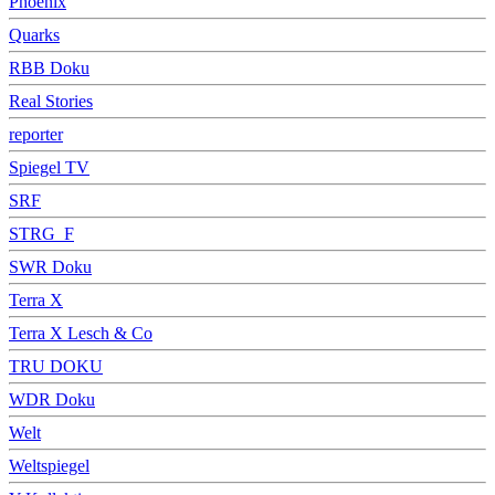
Phoenix
Quarks
RBB Doku
Real Stories
reporter
Spiegel TV
SRF
STRG_F
SWR Doku
Terra X
Terra X Lesch & Co
TRU DOKU
WDR Doku
Welt
Weltspiegel