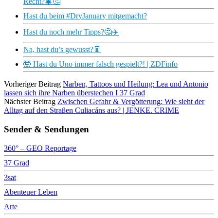
Recht?🎄🤔
Hast du beim #DryJanuary mitgemacht?
Hast du noch mehr Tipps?🤔✈️
Na, hast du’s gewusst?👖
🤯 Hast du Uno immer falsch gespielt?! | ZDFinfo
Vorheriger Beitrag
Narben, Tattoos und Heilung: Lea und Antonio
lassen sich ihre Narben überstechen I 37 Grad
Nächster Beitrag
Zwischen Gefahr & Vergötterung: Wie sieht der
Alltag auf den Straßen Culiacáns aus? | JENKE. CRIME
Sender & Sendungen
360° – GEO Reportage
37 Grad
3sat
Abenteuer Leben
Arte