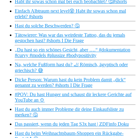
Habt ihr sowas schon mal bei euch beobachtet? 🤔#shorts
Einfach Albtraum next level😵‍ Habt ihr sowas schon mal
erlebt? #shorts
Hast du solche Beschwerden? 🤔
Tätowierer: Was war das weirdeste Tattoo, das du jemals
gestochen hast? #shorts I Die Frage
„Du hast so ein schönes Gesicht, aber ….“ #dokumentation
#curvy #models #plussize #bodypositivity
Na, welche Fußform hast du? 🦶 Römisch, ägyptisch oder
griechisch? 😅
Dicke Person: Warum hast du kein Problem damit „dick“
genannt zu werden? #shorts I Die Frage
#POV: Du hast Hunger und schaust dir leckere Gerichte auf
YouTube an 🍲
Hast du auch immer Probleme dir deine Einkaufsliste zu
merken? 🤔
Das passiert, wenn du jeden Tag S3x hast | ZDFinfo Doku
Hast du beim Weihnachtsbaum-Shoppen ein Rückgabe-