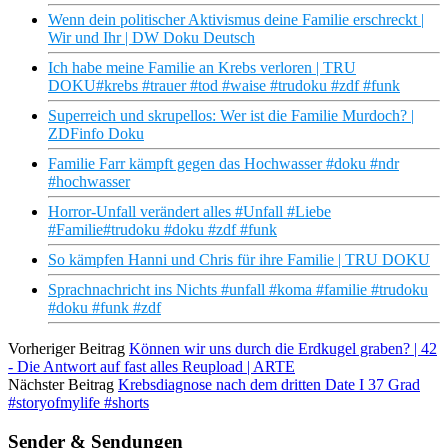
Wenn dein politischer Aktivismus deine Familie erschreckt |
Wir und Ihr | DW Doku Deutsch
Ich habe meine Familie an Krebs verloren | TRU
DOKU#krebs #trauer #tod #waise #trudoku #zdf #funk
Superreich und skrupellos: Wer ist die Familie Murdoch? |
ZDFinfo Doku
Familie Farr kämpft gegen das Hochwasser #doku #ndr
#hochwasser
Horror-Unfall verändert alles #Unfall #Liebe
#Familie#trudoku #doku #zdf #funk
So kämpfen Hanni und Chris für ihre Familie | TRU DOKU
Sprachnachricht ins Nichts #unfall #koma #familie #trudoku
#doku #funk #zdf
Vorheriger Beitrag
Können wir uns durch die Erdkugel graben? | 42
- Die Antwort auf fast alles Reupload | ARTE
Nächster Beitrag
Krebsdiagnose nach dem dritten Date I 37 Grad
#storyofmylife #shorts
Sender & Sendungen