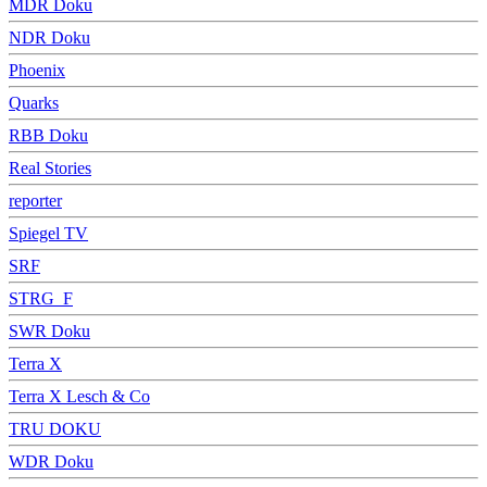
MDR Doku
NDR Doku
Phoenix
Quarks
RBB Doku
Real Stories
reporter
Spiegel TV
SRF
STRG_F
SWR Doku
Terra X
Terra X Lesch & Co
TRU DOKU
WDR Doku