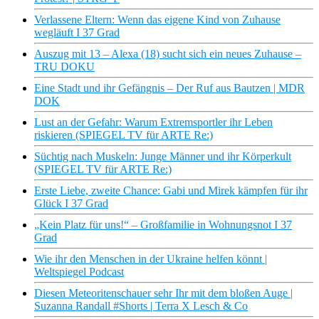
Verlassene Eltern: Wenn das eigene Kind von Zuhause
wegläuft I 37 Grad
Auszug mit 13 – Alexa (18) sucht sich ein neues Zuhause –
TRU DOKU
Eine Stadt und ihr Gefängnis – Der Ruf aus Bautzen | MDR
DOK
Lust an der Gefahr: Warum Extremsportler ihr Leben
riskieren (SPIEGEL TV für ARTE Re:)
Süchtig nach Muskeln: Junge Männer und ihr Körperkult
(SPIEGEL TV für ARTE Re:)
Erste Liebe, zweite Chance: Gabi und Mirek kämpfen für ihr
Glück I 37 Grad
„Kein Platz für uns!“ – Großfamilie in Wohnungsnot I 37
Grad
Wie ihr den Menschen in der Ukraine helfen könnt |
Weltspiegel Podcast
Diesen Meteoritenschauer sehr Ihr mit dem bloßen Auge |
Suzanna Randall #Shorts | Terra X Lesch & Co