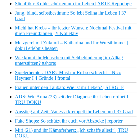
Südafrika: Kohle schürfen um ihr Leben | ARTE Reportage
Jung, blind, selbstbestimmt: So lebt Selina ihr Leben I 37
Grad
Michi hat Krebs – ihr letzter Wunsch: Nochmal Festival mit
ihren Freund:innen | Y-Kollektiv
Metzgerei mit Zukunft – Katharina und ihr Wursthimmel |
doku | erlebnis hessen
Wie könnt ihr Menschen mit Sehbehinderung im Alltag
unterstützen? #shorts
Spielerberater: DARUM ist ihr Ruf so schlecht – Nico
Heymer I 4 Gründe I frontal
Frauen unter den Taliban: Wie ist ihr Leben? | STRG_F
ADS: Wie Anna (23) seit der Diagnose ihr Leben ordnet I
TRU DOKU
Ausstieg auf Zeit: Vanessa krempelt ihr Leben um I 37 Grad
Fake Shops: So schützt ihr euch vor Abzocke | reporter
Miri (21) und ihr Kämpferherz: „Ich schaffe alles!“ | TRU
DOKU