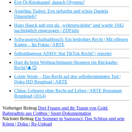
Erst Öl-Ringkampf, danach Olympia?
Angelina Tsuboi: Erst siebzehn und schon Daniela
Düsentrieb?
Hans Hauck galt erst als „wehrunwürdig“ und wurde 1942
nachträglich eingezogen | ZDFinfo
Schwangerschaftsabbruch: Ein bedrohtes Recht | Mit offenen
Karten – Im Fokus | ARTE
Selbstdiagnose ADHS: Hat TikTok Recht? | reporter
Hast du beim Weihnachtsbaum-Shoppen ein Rückgabe-
Recht?🎄🤔
Letzte Worte – Das Recht auf den selbstbestimmten Tod |
Doku HD Reupload | ARTE
China: Geboren ohne Recht auf Leben | ARTE Reportage
Reupload (2014)
Vorheriger Beitrag
Drei Frauen und ihr Traum von Gold:
Bahnradtrio aus Cottbus | Sport-Dokumentation
Nächster Beitrag
Ein Sommer in Sanssouci: Das Schloss und sein
König | Doku | Re-Upload