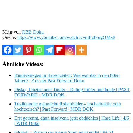
Mehr von
RBB Doku
Quelle:
https://www.youtube.com/watch?v=mEoborgQMx8
Ähnliche Videos:
Kinderkriegen in Krisenzeiten: Wie war das in den 80er-
Jahren? | Aus der Past Forward Doku
Disko, Tanztee oder Tinder – Dating früher und heute | PAST
FORWARD · MDR DOK
Traditionelle männliche Rollenbilder – hochattraktiv oder
hochtoxisch? | Past Forward | MDR DOK
Erst getrennt, dann insolvent, jetzt obdachlos | Hard Life | 4/6
| WDR Doku
Globuli – Warum der ewige Streit nicht endet | PAST