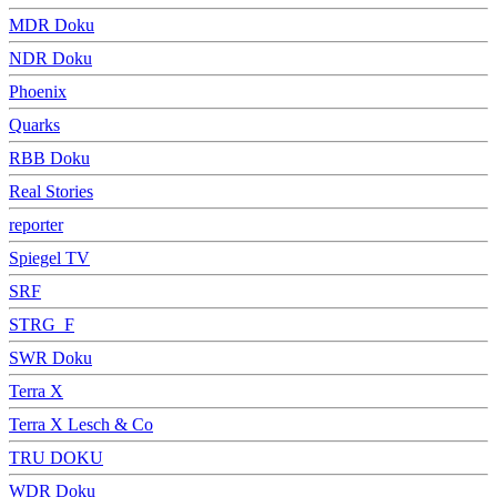
MDR Doku
NDR Doku
Phoenix
Quarks
RBB Doku
Real Stories
reporter
Spiegel TV
SRF
STRG_F
SWR Doku
Terra X
Terra X Lesch & Co
TRU DOKU
WDR Doku