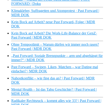
FORWARD | Doku
Klimakleber, Suffragetten und Atomprotest · Past Forward |
MDR DOK
Kein Bock auf Arbeit? neue Past Forward- Folge | MDR
DOK
Kein Bock auf Arbeit? Die Work-Life-Balance der GenZ·
Past Forward | MDR DOK
Ohne Tempoolimit – Warum dürfen wir immer noch rasen?
Past Forward | MDR DOK
„Past Forward: Soziale Brennpunkte – arm und abgehängt für
immer?“ | MDR DOK
Past Forward – Swipen, Liken, Matchen – war Dating mal
einfacher? | MDR DOK
Nahostkonflikt – wie fing das an? | Past Forward | MDR
DOK
Mental Health – Ist das Tabu Geschichte? | Past Forward |
MDR DOK
Radikaler Rechtsruck – kommt alles wie 33? | Past Forward |
MDR DOK